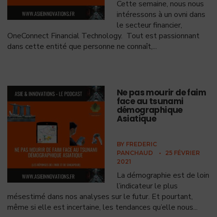
Cette semaine, nous nous
intéressons à un ovni dans
le secteur financier,
OneConnect Financial Technology. Tout est passionnant
dans cette entité que personne ne connaît,
...
Ne pas mourir de faim
face au tsunami
démographique
Asiatique
BY
FREDERIC
PANCHAUD
•
25 FÉVRIER
2021
La démographie est de loin
l’indicateur le plus
mésestimé dans nos analyses sur le futur. Et pourtant,
même si elle est incertaine, les tendances qu’elle nous
...