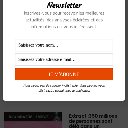
Newsletter
SMARTPHONE
SOFTBANK
SPOTLIGHT
START-UP
Inscrivez-vous pour recevoir les meilleures
actualités, des analyses éclairées et des
SWYPE
TENCENT
TIKTOK
TOUTIAO
informations qui vous intéressent.
TOUTIAO SEARCH
UIPAY
UTILISATEURS
UX
VIDÉOS
WEALTH MANAGEMENT
WECHAT
YOUTUBE SHORTS
ZHANG YIMING
Avec nous, pas de courrier indésirable. Vous pouvez vous
désinscrire quand vous le souhaitez.
YOU MIGHT ALSO LIKE
Extract :350 millions
de personnes sont
déjà dans un