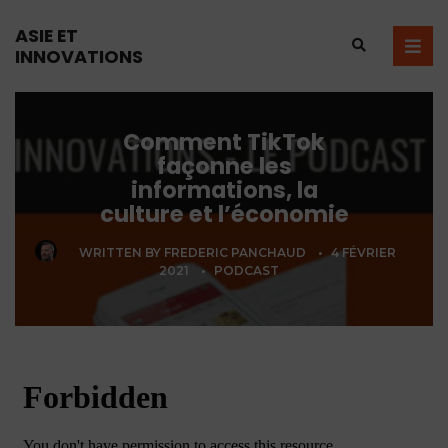
ASIE ET
INNOVATIONS
Comment TikTok
façonne les
informations, la
culture et l’économie
WRITTEN BY
FREDERIC PANCHAUD
•
4 FÉVRIER
2021
•
PODCAST