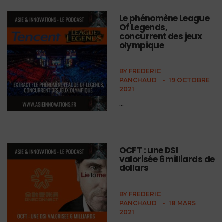
Le phénomène League
Of Legends,
concurrent des jeux
olympique
BY
FREDERIC
PANCHAUD
•
19 OCTOBRE
2021
...
OCFT : une DSI
valorisée 6 milliards de
dollars
BY
FREDERIC
PANCHAUD
•
18 MARS
2021