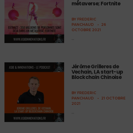
métaverse; Fortnite
BY
FREDERIC
PANCHAUD
•
26
OCTOBRE 2021
...
Jérôme Grilleres de
Vechain, LA start-up
Blockchain Chinoise
BY
FREDERIC
PANCHAUD
•
21 OCTOBRE
2021
...