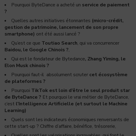
Pourquoi ByteDance a acheté un
service de paiement
?
Quelles autres initiatives étonnantes
(micro-crédit,
gestion de patrimoine, lancement de son propre
smartphone)
ont été aussi lancé ?
Qu’est ce que
Toutiao Search
, qui va concurrencer
Baidou, le Google Chinois ?
,
Qui est le fondateur de Bytedance
, Zhang Yiming, le
Elon Musk chinois ?
Pourquoi faut-il absolument scruter
cet écosystème
de plateformes ?
Pourquoi
TikTok est loin d’être le seul produit star
de ByteDance ?
Et pourquoi le vrai métier de ByteDance,
c’est
l’Intelligence Artificielle (et surtout le Machine
Learning)
Quels sont les indicateurs économiques renversants de
cette start-up ? Chiffre d’affaire, bénéfice, trésorerie,
Quelles sont les valorisations incroyables, qui font le