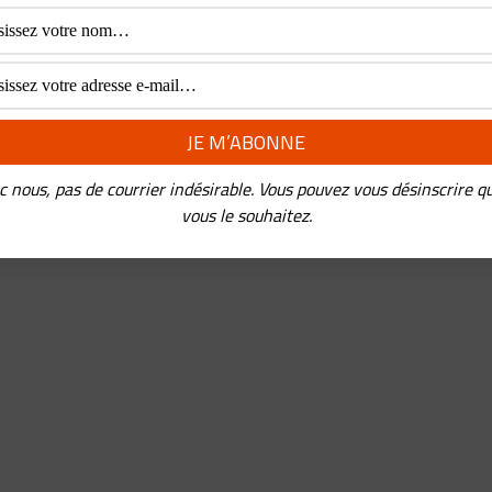
inoise
REDERIC PANCHAUD
•
21 JANVIER 2021
stoire de Jack Ma est digne d’un film, non seulement parce qu’ell
pleine de rebondissements mais aussi parce qu’elle embrasse
olution de la Chine. On peut
...
c nous, pas de courrier indésirable. Vous pouvez vous désinscrire q
vous le souhaitez.