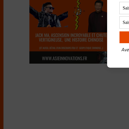
ch
BY
F
L’hi
est 
l’év
Ave