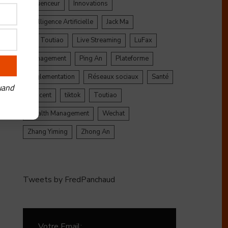
Influenceur
Innovations
Intelligence Artificielle
Jack Ma
Jinri Toutiao
Live Streaming
LuFax
e
Management
Ping An
Plateforme
Réglementation
Réseaux sociaux
Santé
uand
Tencent
tiktok
Toutiao
Wealth Management
Wechat
Zhang Yiming
Zhong An
Tweets by FredPanchaud
Votre Email: