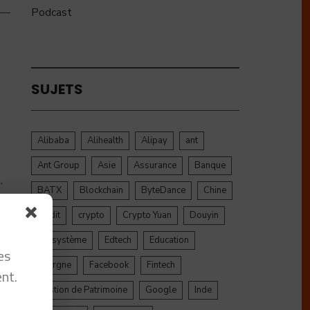
Podcast
SUJETS
Alibaba
Alihealth
Alipay
ant
Ant Group
Asie
Assurance
Banque
,
BATX
Blockchain
ByteDance
Chine
credit
crypto
Crypto Yuan
Douyin
Ecosystème
Edtech
Education
es
Epargne
Facebook
Fintech
nt.
Gestion de Patrimoine
Google
Inde