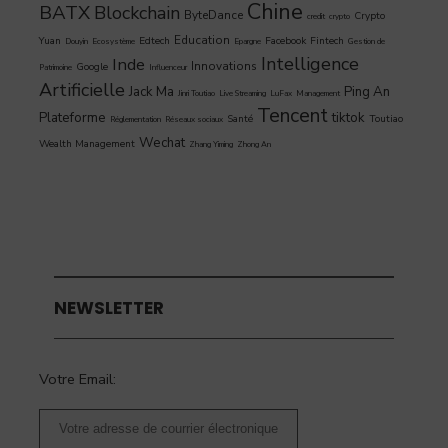
Chine
BATX
Blockchain
ByteDance
Crypto
credit
crypto
Education
Yuan
Edtech
Facebook
Fintech
Douyin
Ecosystème
Epargne
Gestion de
Intelligence
Inde
Innovations
Google
Patrimoine
Influenceur
Artificielle
Jack Ma
Ping An
Jinri Toutiao
Live Streaming
LuFax
Management
Tencent
Plateforme
tiktok
Santé
Toutiao
Réglementation
Réseaux sociaux
Wechat
Wealth Management
Zhang Yiming
Zhong An
NEWSLETTER
Votre Email: