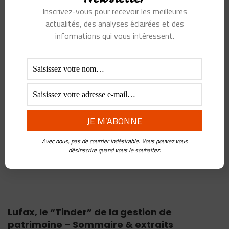
Inscrivez-vous pour recevoir les meilleures
actualités, des analyses éclairées et des
informations qui vous intéressent.
ARTICLES
Comment Bytedance s’organise pour dominer la #Edtech
mondiale Cher amis poditeurs qui voulez connaitre le futur,
bonjour A la fin Octobre, l’incroyable société ByteDance
...
Avec nous, pas de courrier indésirable. Vous pouvez vous
désinscrire quand vous le souhaitez.
Frederic Panchaud
|
10 février 2021
Lufax, le “Tinder” de la gestion de
patrimoine – Sommaire & extraits