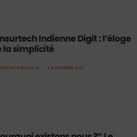
insurtech Indienne Digit : l’éloge
 la simplicité
REDERIC PANCHAUD
•
4 NOVEMBRE 2021
ourquoi existons nous ?” Le