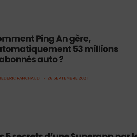
omment Ping An gère,
tomatiquement 53 millions
abonnés auto ?
REDERIC PANCHAUD
•
28 SEPTEMBRE 2021
s 5 secrets d’une Superapp par l