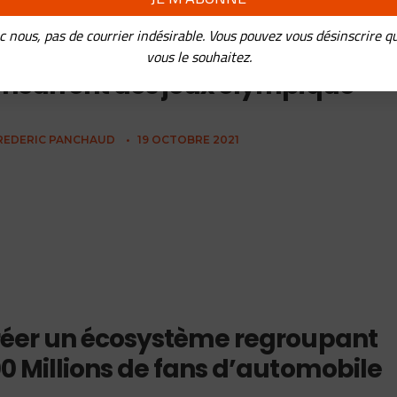
c nous, pas de courrier indésirable. Vous pouvez vous désinscrire q
 phénomène League Of Legends,
vous le souhaitez.
ncurrent des jeux olympique
REDERIC PANCHAUD
•
19 OCTOBRE 2021
éer un écosystème regroupant
0 Millions de fans d’automobile