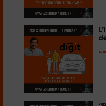
L’
de
BY
F
...
“P