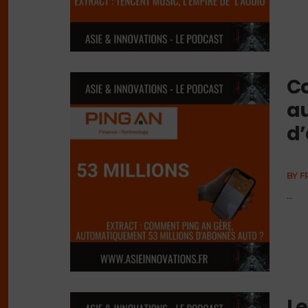
C
au
d’
BY
F
...
Le