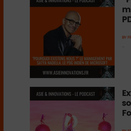
m
PD
BY
F
...
Ex
so
Fo
BY
F