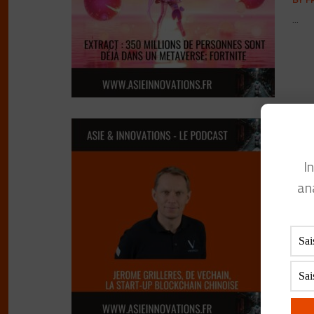
...
Jé
st
I
an
BY
F
...