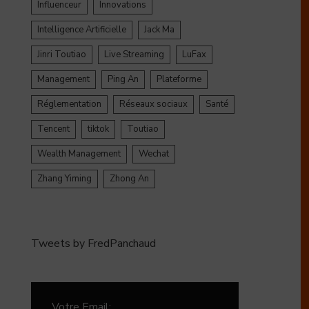
Influenceur
Innovations
Intelligence Artificielle
Jack Ma
Jinri Toutiao
Live Streaming
LuFax
Management
Ping An
Plateforme
Réglementation
Réseaux sociaux
Santé
Tencent
tiktok
Toutiao
Wealth Management
Wechat
Zhang Yiming
Zhong An
Tweets by FredPanchaud
Votre Email: