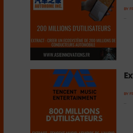
BY
F
...
Ex
BY
F
...