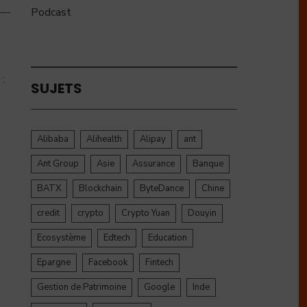
Podcast
 :
SUJETS
Alibaba
Alihealth
Alipay
ant
Ant Group
Asie
Assurance
Banque
BATX
Blockchain
ByteDance
Chine
credit
crypto
Crypto Yuan
Douyin
Ecosystème
Edtech
Education
Epargne
Facebook
Fintech
Gestion de Patrimoine
Google
Inde