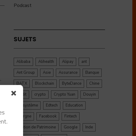
Podcast
SUJETS
Alibaba
Alihealth
Alipay
ant
Ant Group
Asie
Assurance
Banque
,
BATX
Blockchain
ByteDance
Chine
credit
crypto
Crypto Yuan
Douyin
Ecosystème
Edtech
Education
es
Epargne
Facebook
Fintech
nt.
Gestion de Patrimoine
Google
Inde