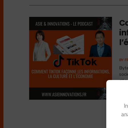
Co
in
l’
BY
F
Byte
soci
elle
I
an