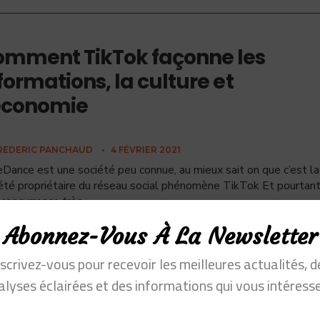
mment TikTok façonne les
formations, la culture et
économie
REDERIC PANCHAUD
•
4 FÉVRIER 2021
Dance est une société peu connue, au mieux sait on que c’est la
été propriétaire du réseau social phénomène TikTok Et pourtant
 concurrence très
...
Abonnez-Vous À La Newsletter
nscrivez-vous pour recevoir les meilleures actualités, d
alyses éclairées et des informations qui vous intéresse