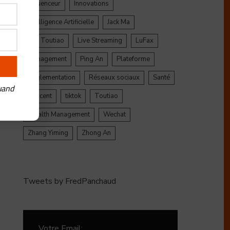
Influenceur
Innovations
Intelligence Artificielle
Jack Ma
Jinri Toutiao
Live Streaming
LuFax
Management
Ping An
Plateforme
Réglementation
Réseaux sociaux
Santé
uand
Tencent
tiktok
Toutiao
Wealth Management
Wechat
Zhang Yiming
Zhong An
Tweets by FredPanchaud
Votre Email: