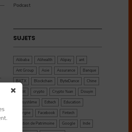
Podcast
SUJETS
Alibaba
Alihealth
Alipay
ant
Ant Group
Asie
Assurance
Banque
,
BATX
Blockchain
ByteDance
Chine
credit
crypto
Crypto Yuan
Douyin
Ecosystème
Edtech
Education
es
Epargne
Facebook
Fintech
nt.
Gestion de Patrimoine
Google
Inde