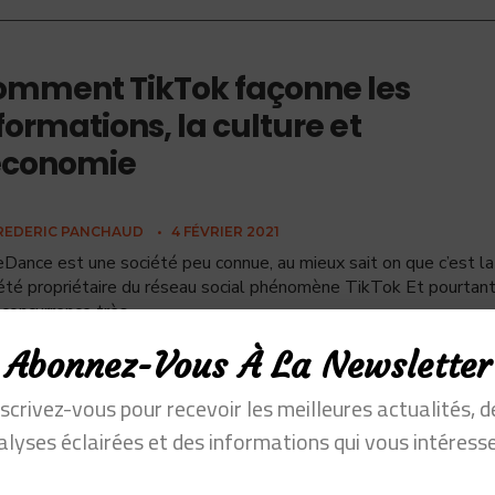
mment TikTok façonne les
formations, la culture et
économie
REDERIC PANCHAUD
•
4 FÉVRIER 2021
Dance est une société peu connue, au mieux sait on que c’est la
été propriétaire du réseau social phénomène TikTok Et pourtant
 concurrence très
...
Abonnez-Vous À La Newsletter
nscrivez-vous pour recevoir les meilleures actualités, d
alyses éclairées et des informations qui vous intéresse