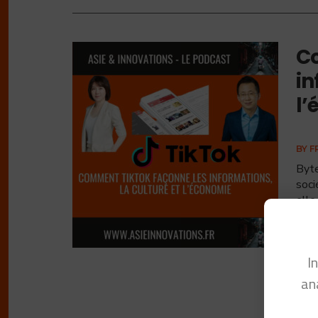
Co
in
l’
BY
F
Byte
soci
elle
I
an