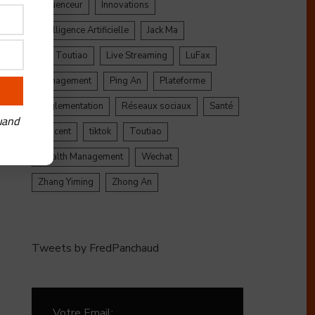
Influenceur
Innovations
Intelligence Artificielle
Jack Ma
Jinri Toutiao
Live Streaming
LuFax
Management
Ping An
Plateforme
Réglementation
Réseaux sociaux
Santé
uand
Tencent
tiktok
Toutiao
Wealth Management
Wechat
Zhang Yiming
Zhong An
Tweets by FredPanchaud
Votre Email: