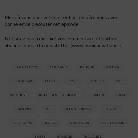
Merci à vous pour votre attention, j’espère vous avoir
donné envie d’écouter cet épisode.
N’hésitez pas à me faire vos commentaire et surtout
abonnez vous à la newsletter (www.asieinnovations.fr)
AS A SERVICE
ASSURANCE
BANQUE
BIG DAA
BLOCKCHAIN
CLOUD
CORÉE
FINTECH
INDE
INDONÉSIE
INTELLIGENCE ARTIFICIELLE
JAPON
LUFAX
MALAISIE
OCFT
OPEN INSURANCE
PING AN
PLATEFORME
REGTECH
SINGAPOUR
SMART CLAIMS
SUISSE
SWISS RE
THAILANDE