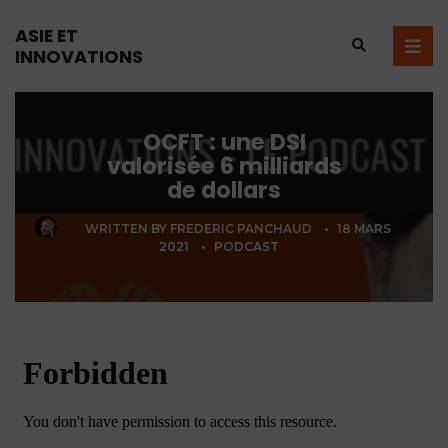
ASIE ET
INNOVATIONS
OCFT : une DSI
valorisée 6 milliards
de dollars
WRITTEN BY
FREDERIC PANCHAUD
•
18 MARS
2021
•
PODCAST