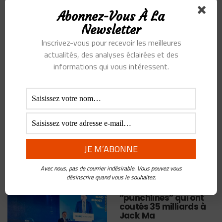
Abonnez-Vous À La
Ne pas mourir de faim
Newsletter
face au tsunami
démographique
Inscrivez-vous pour recevoir les meilleures
Asiatique
actualités, des analyses éclairées et des
informations qui vous intéressent.
BY
FREDERIC
PANCHAUD
•
25 FÉVRIER
2021
La démographie est de loin
l’indicateur le plus
mésestimé dans nos analyses sur le futur. Et pourtant,
même si elle est incertaine, les tendances qu’elle nous
...
Avec nous, pas de courrier indésirable. Vous pouvez vous
désinscrire quand vous le souhaitez.
Le discours et les 15
“punchlines” qui ont
coutés 35 milliards à
Jack Ma