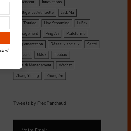
Influenceur
Innovations
Intelligence Artificielle
Jack Ma
Jinri Toutiao
Live Streaming
LuFax
Management
Ping An
Plateforme
Réglementation
Réseaux sociaux
Santé
uand
Tencent
tiktok
Toutiao
Wealth Management
Wechat
Zhang Yiming
Zhong An
Tweets by FredPanchaud
Votre Email: