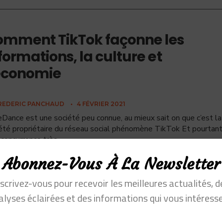
mment TikTok façonne les
formations, la culture et
économie
REDERIC PANCHAUD
•
4 FÉVRIER 2021
Dance est une société peu connue, au mieux sait on que c’est la
été propriétaire du réseau social phénomène TikTok Et pourtant
 concurrence très
...
Abonnez-Vous À La Newsletter
nscrivez-vous pour recevoir les meilleures actualités, d
alyses éclairées et des informations qui vous intéresse