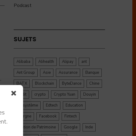
Podcast
SUJETS
Alibaba
Alihealth
Alipay
ant
Ant Group
Asie
Assurance
Banque
,
BATX
Blockchain
ByteDance
Chine
credit
crypto
Crypto Yuan
Douyin
Ecosystème
Edtech
Education
es
Epargne
Facebook
Fintech
nt.
Gestion de Patrimoine
Google
Inde