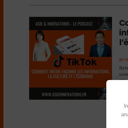
Co
in
l’
BY
F
Byte
soci
elle
I
an