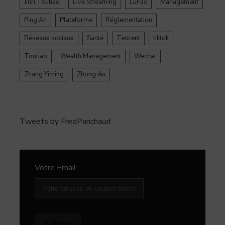
Jinri Toutiao
Live Streaming
LuFax
Management
Ping An
Plateforme
Réglementation
Réseaux sociaux
Santé
Tencent
tiktok
Toutiao
Wealth Management
Wechat
Zhang Yiming
Zhong An
Tweets by FredPanchaud
Votre Email: