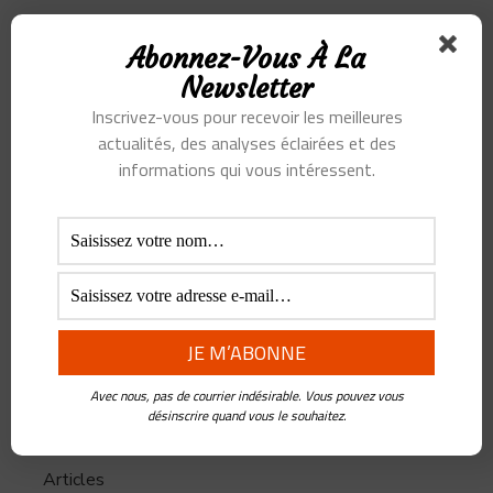
Où l’on découvre ce
Abonnez-Vous À La
que l’on va se mettre
dans les oreilles
Newsletter
Inscrivez-vous pour recevoir les meilleures
BY
FREDERIC
actualités, des analyses éclairées et des
PANCHAUD
•
3 MAI 2020
informations qui vous intéressent.
Asie et Innovations, c’est
le résultat d’un constat et
d’une envie. Le constat,
c’est que jamais le futur n’est s’est construit aussi
rapidement, jamais nous
...
CATÉGORIES
Avec nous, pas de courrier indésirable. Vous pouvez vous
désinscrire quand vous le souhaitez.
Articles