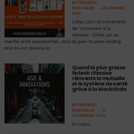
BY
FREDERIC
PANCHAUD
•
28 JANVIER
2021
Lufax, c’est un concentrée
de “croissance à la
chinoise”. Créée sur un
marché ultra concurrentiel, celui du peer to peer lending,
elle en est devenu le
...
Quand la plus grosse
fintech chinoise
réinvente la mutuelle
et le système de santé
grâce à la blockchain
BY
FREDERIC
PANCHAUD
•
12
NOVEMBRE 2020
En cours
...