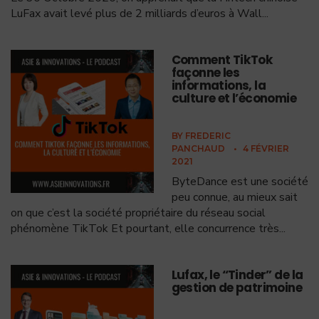
LuFax avait levé plus de 2 milliards d’euros à Wall
...
Comment TikTok
façonne les
informations, la
culture et l’économie
BY
FREDERIC
PANCHAUD
•
4 FÉVRIER
2021
ByteDance est une société
peu connue, au mieux sait
on que c’est la société propriétaire du réseau social
phénomène TikTok Et pourtant, elle concurrence très
...
Lufax, le “Tinder” de la
gestion de patrimoine