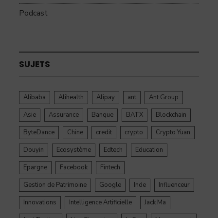
Podcast
SUJETS
Alibaba
Alihealth
Alipay
ant
Ant Group
Asie
Assurance
Banque
BATX
Blockchain
ByteDance
Chine
credit
crypto
Crypto Yuan
Douyin
Ecosystème
Edtech
Education
Epargne
Facebook
Fintech
Gestion de Patrimoine
Google
Inde
Influenceur
Innovations
Intelligence Artificielle
Jack Ma