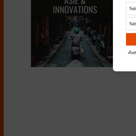
M
BY
F
Il y
Son…
fami
Ave