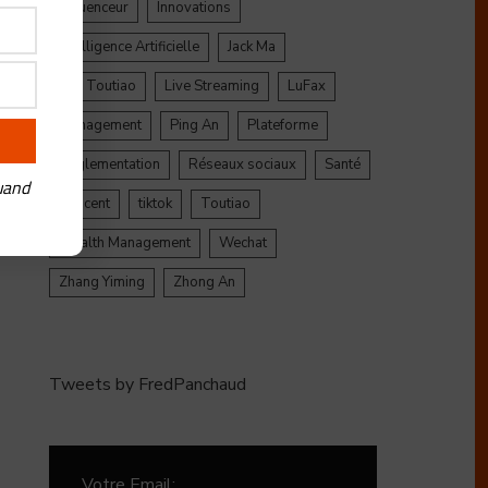
Influenceur
Innovations
Intelligence Artificielle
Jack Ma
Jinri Toutiao
Live Streaming
LuFax
Management
Ping An
Plateforme
ne
Réglementation
Réseaux sociaux
Santé
uand
Tencent
tiktok
Toutiao
Wealth Management
Wechat
Zhang Yiming
Zhong An
Tweets by FredPanchaud
Votre Email: