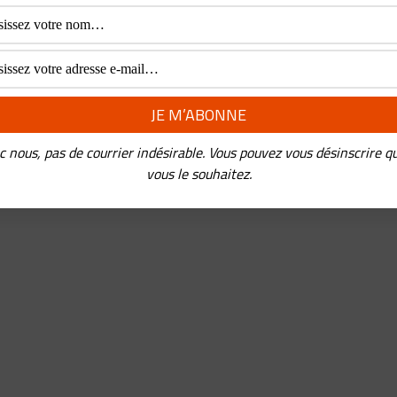
usk…
REDERIC PANCHAUD
•
27 AOÛT 2020
 a des vies qui font un film…C’est le cas de celle de Masayoshi
En fait, on pourrait faire plusieurs films. Une enfance délicate, u
lle
...
c nous, pas de courrier indésirable. Vous pouvez vous désinscrire q
vous le souhaitez.