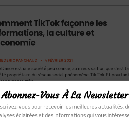
mment TikTok façonne les
formations, la culture et
économie
REDERIC PANCHAUD
•
4 FÉVRIER 2021
Dance est une société peu connue, au mieux sait on que c’est la
été propriétaire du réseau social phénomène TikTok Et pourtant
 concurrence très
...
Abonnez-Vous À La Newsletter
nscrivez-vous pour recevoir les meilleures actualités, d
alyses éclairées et des informations qui vous intéresse