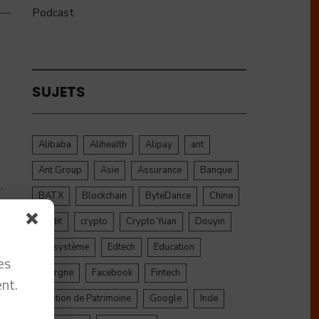
Podcast
SUJETS
Alibaba
Alihealth
Alipay
ant
Ant Group
Asie
Assurance
Banque
,
BATX
Blockchain
ByteDance
Chine
credit
crypto
Crypto Yuan
Douyin
Ecosystème
Edtech
Education
es
Epargne
Facebook
Fintech
nt.
Gestion de Patrimoine
Google
Inde