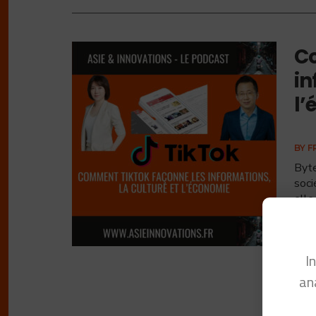
Co
in
l’
BY
F
Byte
soci
elle
I
an