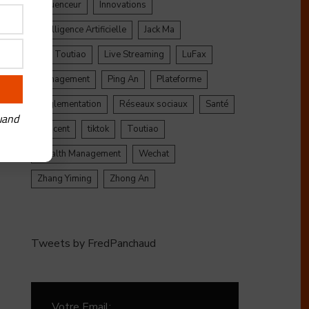
Influenceur
Innovations
Intelligence Artificielle
Jack Ma
Jinri Toutiao
Live Streaming
LuFax
Management
Ping An
Plateforme
Réglementation
Réseaux sociaux
Santé
uand
Tencent
tiktok
Toutiao
Wealth Management
Wechat
Zhang Yiming
Zhong An
Tweets by FredPanchaud
Votre Email: