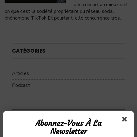
peu connue, au mieux sait
on que c’est la société propriétaire du réseau social
phénomène TikTok Et pourtant, elle concurrence très
...
CATÉGORIES
Articles
Podcast
SUJETS
Abonnez-Vous À La
Newsletter