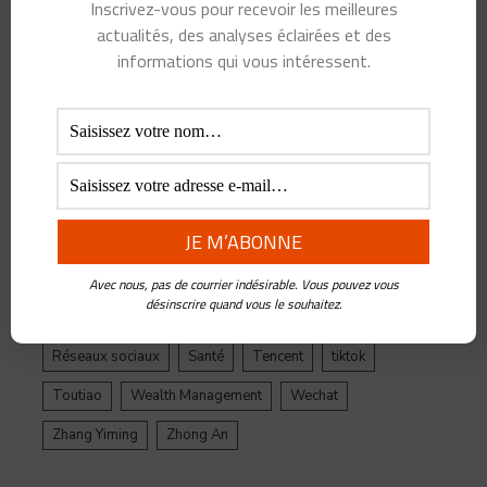
Alibaba
Alihealth
Alipay
ant
Ant Group
Inscrivez-vous pour recevoir les meilleures
actualités, des analyses éclairées et des
Asie
Assurance
Banque
BATX
Blockchain
informations qui vous intéressent.
ByteDance
Chine
credit
crypto
Crypto Yuan
Douyin
Ecosystème
Edtech
Education
Epargne
Facebook
Fintech
Gestion de Patrimoine
Google
Inde
Influenceur
Innovations
Intelligence Artificielle
Jack Ma
Jinri Toutiao
Live Streaming
LuFax
Management
Avec nous, pas de courrier indésirable. Vous pouvez vous
désinscrire quand vous le souhaitez.
Ping An
Plateforme
Réglementation
Réseaux sociaux
Santé
Tencent
tiktok
Toutiao
Wealth Management
Wechat
Zhang Yiming
Zhong An