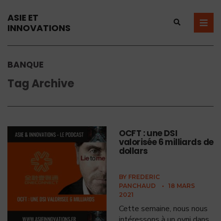
ASIE ET
INNOVATIONS
BANQUE
Tag Archive
OCFT : une DSI
valorisée 6 milliards de
dollars
BY
FREDERIC
PANCHAUD
•
18 MARS
2021
Cette semaine, nous nous
intéressons à un ovni dans