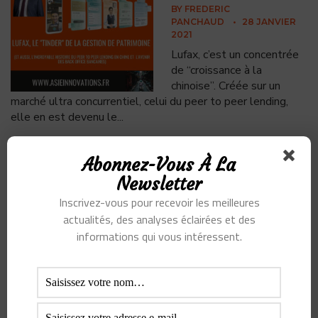
BY
FREDERIC
PANCHAUD
•
28 JANVIER
2021
Lufax, c’est un concentrée
de “croissance à la
chinoise”. Créée sur un
marché ultra concurrentiel, celui du peer to peer lending,
elle en est devenu le
...
Abonnez-Vous À La
Newsletter
CATÉGORIES
Inscrivez-vous pour recevoir les meilleures
actualités, des analyses éclairées et des
informations qui vous intéressent.
Articles
Podcast