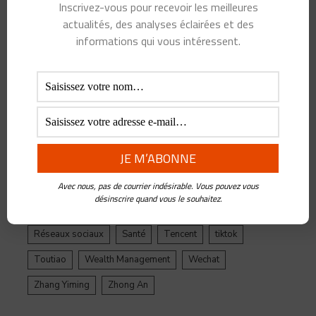
Inscrivez-vous pour recevoir les meilleures
Alibaba
Alihealth
Alipay
ant
Ant Group
actualités, des analyses éclairées et des
Asie
Assurance
Banque
BATX
Blockchain
informations qui vous intéressent.
ByteDance
Chine
credit
crypto
Crypto Yuan
Douyin
Ecosystème
Edtech
Education
Epargne
Facebook
Fintech
Gestion de Patrimoine
Google
Inde
Influenceur
Innovations
Intelligence Artificielle
Jack Ma
Jinri Toutiao
Live Streaming
LuFax
Management
Avec nous, pas de courrier indésirable. Vous pouvez vous
désinscrire quand vous le souhaitez.
Ping An
Plateforme
Réglementation
Réseaux sociaux
Santé
Tencent
tiktok
Toutiao
Wealth Management
Wechat
Zhang Yiming
Zhong An