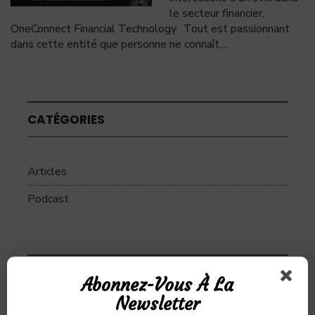
le secteur financier,
OneConnect Financial Technology. Tout est passionnant
dans cette entité que personne ne connaît,
...
CATÉGORIES
Articles
Podcast
SUJETS
Abonnez-Vous À La
Newsletter