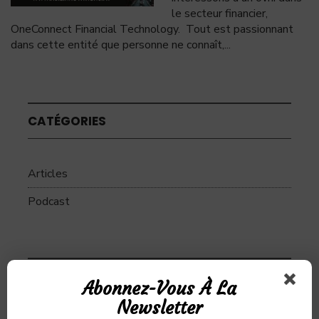
le secteur financier,
OneConnect Financial Technology. Tout est passionnant
dans cette entité que personne ne connaît,
...
CATÉGORIES
Articles
Podcast
SUJETS
Abonnez-Vous À La
Newsletter