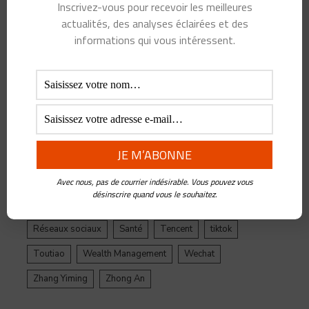
Inscrivez-vous pour recevoir les meilleures
Alibaba
Alihealth
Alipay
ant
Ant Group
actualités, des analyses éclairées et des
Asie
Assurance
Banque
BATX
Blockchain
informations qui vous intéressent.
ByteDance
Chine
credit
crypto
Crypto Yuan
Douyin
Ecosystème
Edtech
Education
Epargne
Facebook
Fintech
Gestion de Patrimoine
Google
Inde
Influenceur
Innovations
Intelligence Artificielle
Jack Ma
Jinri Toutiao
Live Streaming
LuFax
Management
Avec nous, pas de courrier indésirable. Vous pouvez vous
désinscrire quand vous le souhaitez.
Ping An
Plateforme
Réglementation
Réseaux sociaux
Santé
Tencent
tiktok
Toutiao
Wealth Management
Wechat
Zhang Yiming
Zhong An