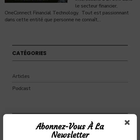
le secteur financier,
OneConnect Financial Technology. Tout est passionnant
dans cette entité que personne ne connaît,
...
CATÉGORIES
Articles
Podcast
SUJETS
Abonnez-Vous À La
Newsletter