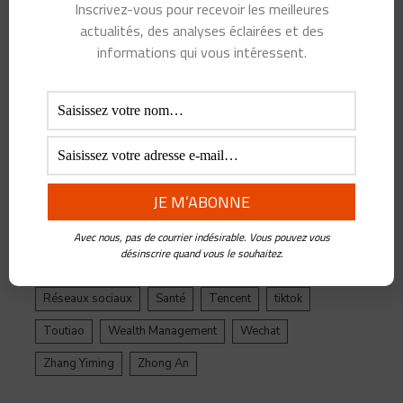
Inscrivez-vous pour recevoir les meilleures
Alibaba
Alihealth
Alipay
ant
Ant Group
actualités, des analyses éclairées et des
Asie
Assurance
Banque
BATX
Blockchain
informations qui vous intéressent.
ByteDance
Chine
credit
crypto
Crypto Yuan
Douyin
Ecosystème
Edtech
Education
Epargne
Facebook
Fintech
Gestion de Patrimoine
Google
Inde
Influenceur
Innovations
Intelligence Artificielle
Jack Ma
Jinri Toutiao
Live Streaming
LuFax
Management
Avec nous, pas de courrier indésirable. Vous pouvez vous
désinscrire quand vous le souhaitez.
Ping An
Plateforme
Réglementation
Réseaux sociaux
Santé
Tencent
tiktok
Toutiao
Wealth Management
Wechat
Zhang Yiming
Zhong An