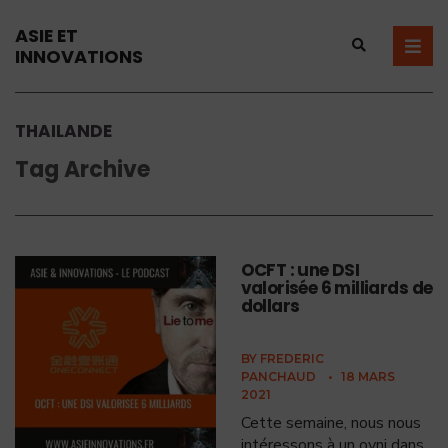
ASIE ET
INNOVATIONS
THAILANDE
Tag Archive
OCFT : une DSI
valorisée 6 milliards de
dollars
BY
FREDERIC
PANCHAUD
•
18 MARS
2021
Cette semaine, nous nous
intéressons à un ovni dans