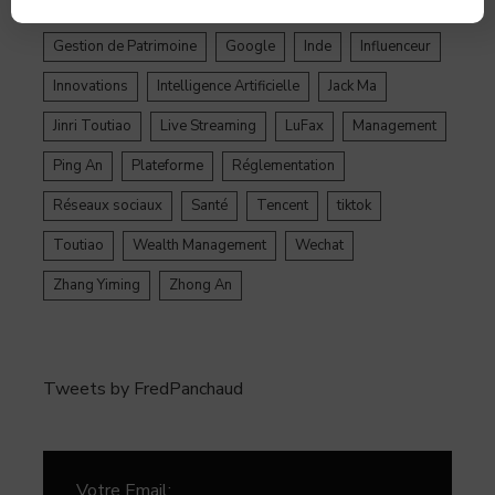
Epargne
Facebook
Fintech
Gestion de Patrimoine
Google
Inde
Influenceur
Innovations
Intelligence Artificielle
Jack Ma
Jinri Toutiao
Live Streaming
LuFax
Management
Ping An
Plateforme
Réglementation
Réseaux sociaux
Santé
Tencent
tiktok
Toutiao
Wealth Management
Wechat
Zhang Yiming
Zhong An
Tweets by FredPanchaud
Votre Email: