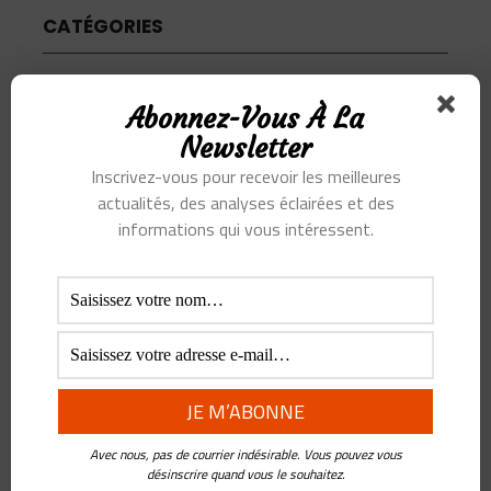
CATÉGORIES
Articles
Abonnez-Vous À La
Newsletter
Podcast
Inscrivez-vous pour recevoir les meilleures
actualités, des analyses éclairées et des
informations qui vous intéressent.
SUJETS
Alibaba
Alihealth
Alipay
ant
Ant Group
Asie
Assurance
Banque
BATX
Blockchain
ByteDance
Chine
credit
crypto
Crypto Yuan
Avec nous, pas de courrier indésirable. Vous pouvez vous
Douyin
Ecosystème
Edtech
Education
désinscrire quand vous le souhaitez.