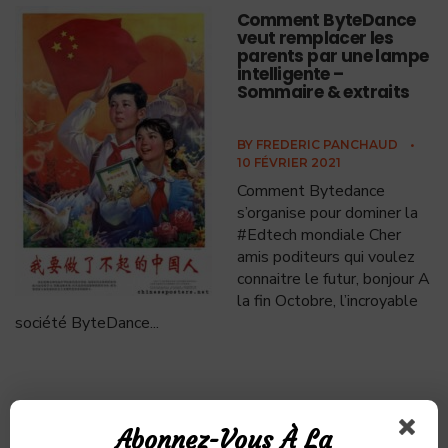
Comment ByteDance
veut remplacer les
parents par une lampe
intelligente –
Sommaire & extraits
BY
FREDERIC PANCHAUD
•
10 FÉVRIER 2021
Comment Bytedance
s’organise pour dominer la
#Edtech mondiale Cher
amis poditeurs qui voulez
connaitre le futur, bonjour A
la fin Octobre, l’incroyable
société ByteDance
...
Comment TikTok
façonne les
Abonnez-Vous À La