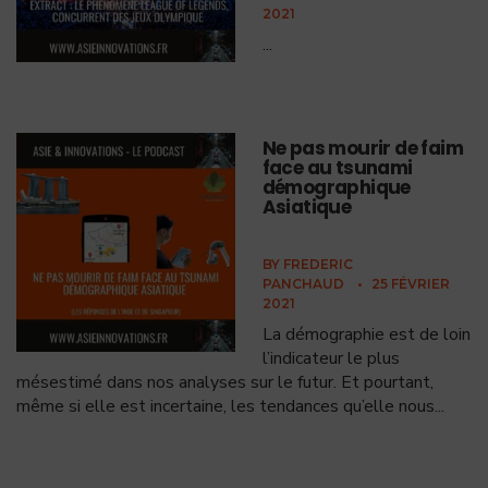
2021
...
Ne pas mourir de faim
face au tsunami
démographique
Asiatique
BY
FREDERIC
PANCHAUD
•
25 FÉVRIER
2021
La démographie est de loin
l’indicateur le plus
mésestimé dans nos analyses sur le futur. Et pourtant,
même si elle est incertaine, les tendances qu’elle nous
...