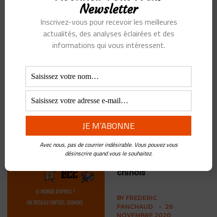
informations, la
Newsletter
culture et l’économie
Inscrivez-vous pour recevoir les meilleures
actualités, des analyses éclairées et des
BY
FREDERIC
informations qui vous intéressent.
PANCHAUD
•
4 FÉVRIER
2021
ByteDance est une société
peu connue, au mieux sait
on que c’est la société propriétaire du réseau social
phénomène TikTok Et pourtant, elle concurrence très
...
Avec nous, pas de courrier indésirable. Vous pouvez vous
Le monde d’après ? Ce
désinscrire quand vous le souhaitez.
sera un réseau
virtuel…et il sera
chinois
BY
FREDERIC
PANCHAUD
•
26
NOVEMBRE 2020