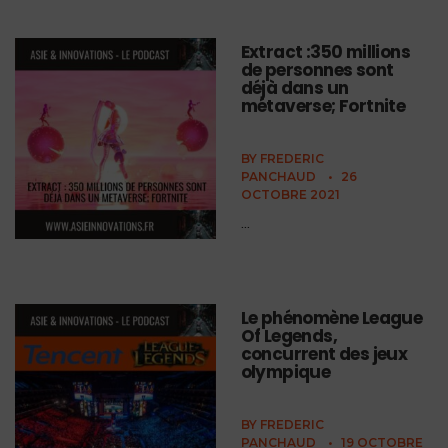
Extract :350 millions
de personnes sont
déjà dans un
métaverse; Fortnite
BY
FREDERIC
PANCHAUD
•
26
OCTOBRE 2021
...
Le phénomène League
Of Legends,
concurrent des jeux
olympique
BY
FREDERIC
PANCHAUD
•
19 OCTOBRE