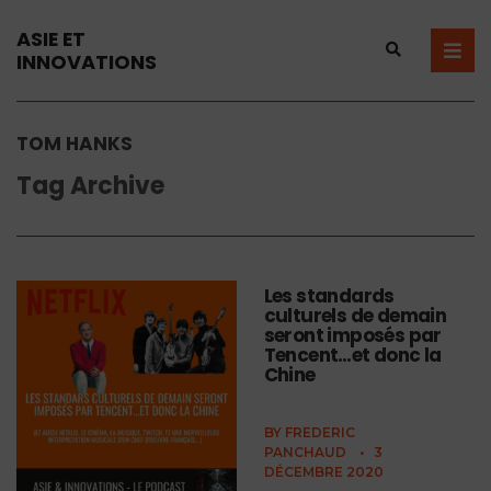
ASIE ET
INNOVATIONS
TOM HANKS
Tag Archive
Les standards
culturels de demain
seront imposés par
Tencent…et donc la
Chine
BY
FREDERIC
PANCHAUD
•
3
DÉCEMBRE 2020