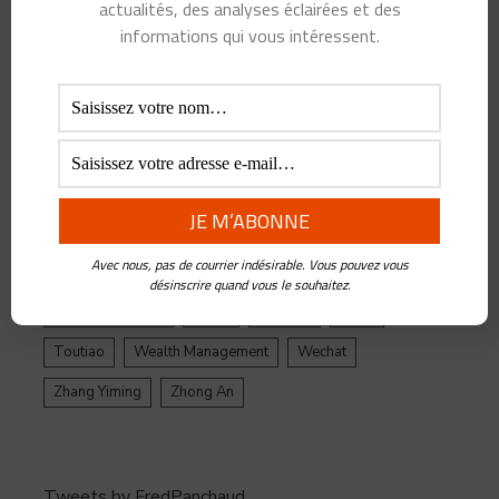
actualités, des analyses éclairées et des
ByteDance
Chine
credit
crypto
Crypto Yuan
informations qui vous intéressent.
Douyin
Ecosystème
Edtech
Education
Epargne
Facebook
Fintech
Gestion de Patrimoine
Google
Inde
Influenceur
Innovations
Intelligence Artificielle
Jack Ma
Jinri Toutiao
Live Streaming
LuFax
Management
Avec nous, pas de courrier indésirable. Vous pouvez vous
Ping An
Plateforme
Réglementation
désinscrire quand vous le souhaitez.
Réseaux sociaux
Santé
Tencent
tiktok
Toutiao
Wealth Management
Wechat
Zhang Yiming
Zhong An
Tweets by FredPanchaud