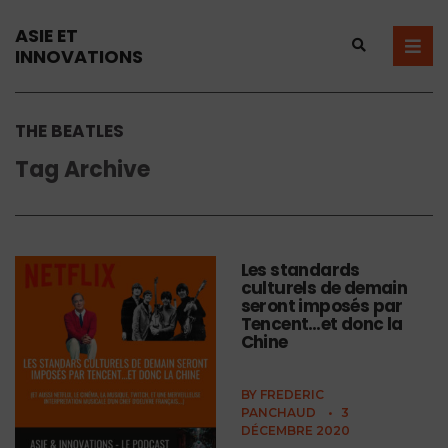
ASIE ET
INNOVATIONS
THE BEATLES
Tag Archive
Les standards
culturels de demain
seront imposés par
Tencent…et donc la
Chine
BY
FREDERIC
PANCHAUD
•
3
DÉCEMBRE 2020