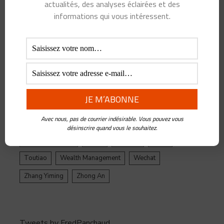
actualités, des analyses éclairées et des
ByteDance
Chine
credit
crypto
Crypto Yuan
informations qui vous intéressent.
Douyin
Ecosystème
Edtech
Education
Epargne
Facebook
Fintech
Gestion de Patrimoine
Google
Inde
Influenceur
Innovations
Intelligence Artificielle
Jack Ma
Jinri Toutiao
Live Streaming
LuFax
Management
Avec nous, pas de courrier indésirable. Vous pouvez vous
Ping An
Plateforme
Réglementation
désinscrire quand vous le souhaitez.
Réseaux sociaux
Santé
Tencent
tiktok
Toutiao
Wealth Management
Wechat
Zhang Yiming
Zhong An
Tweets by FredPanchaud