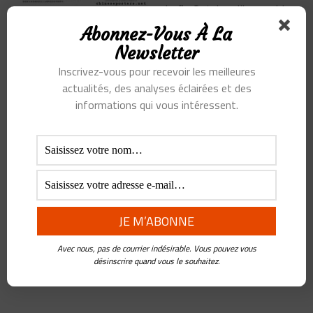
la fin Octobre, l’incroyable
société ByteDance
...
Abonnez-Vous À La
Newsletter
Inscrivez-vous pour recevoir les meilleures
actualités, des analyses éclairées et des
Comment TikTok
façonne les
informations qui vous intéressent.
informations, la
culture et l’économie
BY
FREDERIC
PANCHAUD
•
4 FÉVRIER
2021
ByteDance est une société
peu connue, au mieux sait
on que c’est la société propriétaire du réseau social
Avec nous, pas de courrier indésirable. Vous pouvez vous
phénomène TikTok Et pourtant, elle concurrence très
...
désinscrire quand vous le souhaitez.