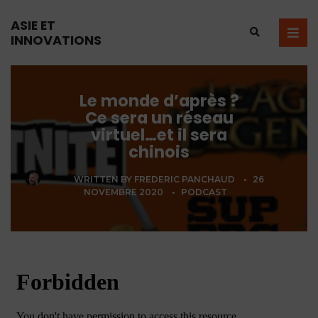
ASIE ET
INNOVATIONS
Le monde d’après ?
Ce sera un réseau
virtuel…et il sera
chinois
WRITTEN BY
FREDERIC PANCHAUD
•
26
NOVEMBRE 2020
•
PODCAST