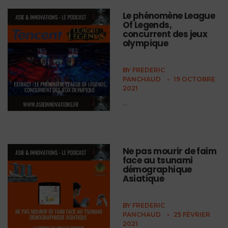
Le phénomène League
Of Legends,
concurrent des jeux
olympique
BY
FREDERIC
PANCHAUD
•
19 OCTOBRE
2021
...
Ne pas mourir de faim
face au tsunami
démographique
Asiatique
BY
FREDERIC
PANCHAUD
•
25 FÉVRIER
2021