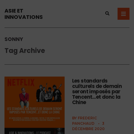
ASIE ET
INNOVATIONS
SONNY
Tag Archive
Les standards
culturels de demain
seront imposés par
Tencent…et donc la
Chine
BY
FREDERIC
PANCHAUD
•
3
DÉCEMBRE 2020