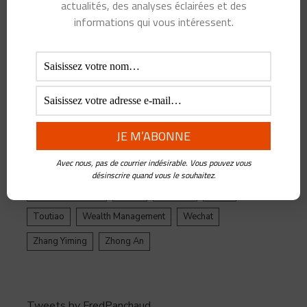
actualités, des analyses éclairées et des
ByteDance
Chine
credit
crypto
Crypto Yuan
informations qui vous intéressent.
Douyin
Ecosystème
Edtech
Education
Epargne
Facebook
Fintech
Gestion de Patrimoine
Google
Inde
Influenceur
Innovations
Intelligence Artificielle
Jack Ma
Jinri Toutiao
Live Streaming
LuFax
Management
Avec nous, pas de courrier indésirable. Vous pouvez vous
Ping An
Plateforme
Réglementation
désinscrire quand vous le souhaitez.
Réseaux sociaux
Santé
Tencent
tiktok
Toutiao
Wealth Management
Wechat
Zhang Yiming
Zhong An
Tweets by FredPanchaud