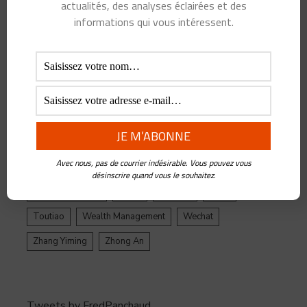
actualités, des analyses éclairées et des
ByteDance
Chine
credit
crypto
Crypto Yuan
informations qui vous intéressent.
Douyin
Ecosystème
Edtech
Education
Epargne
Facebook
Fintech
Gestion de Patrimoine
Google
Inde
Influenceur
Innovations
Intelligence Artificielle
Jack Ma
Jinri Toutiao
Live Streaming
LuFax
Management
Avec nous, pas de courrier indésirable. Vous pouvez vous
Ping An
Plateforme
Réglementation
désinscrire quand vous le souhaitez.
Réseaux sociaux
Santé
Tencent
tiktok
Toutiao
Wealth Management
Wechat
Zhang Yiming
Zhong An
Tweets by FredPanchaud