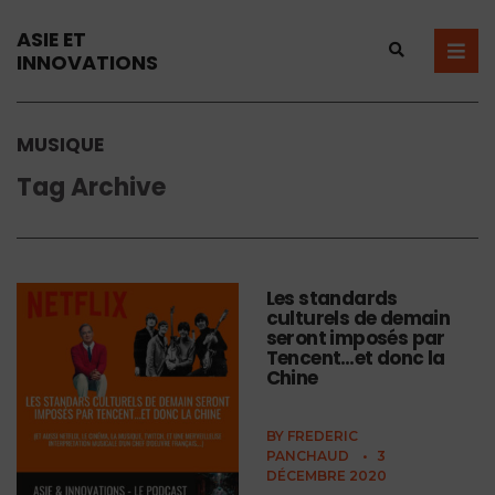
ASIE ET
INNOVATIONS
MUSIQUE
Tag Archive
Les standards
culturels de demain
seront imposés par
Tencent…et donc la
Chine
BY
FREDERIC
PANCHAUD
•
3
DÉCEMBRE 2020