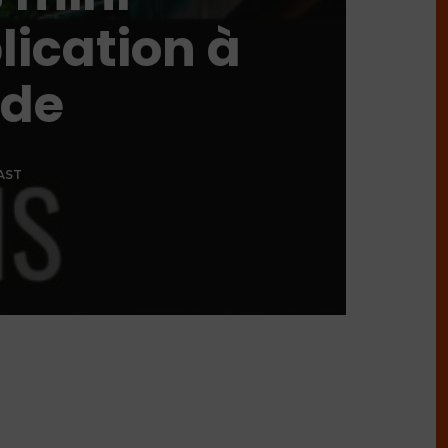
ication à
nde
AST