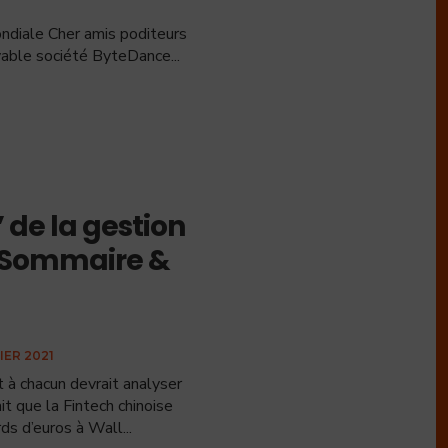
diale Cher amis poditeurs
croyable société ByteDance
...
” de la gestion
– Sommaire &
IER 2021
t à chacun devrait analyser
 que la Fintech chinoise
rds d’euros à Wall
...