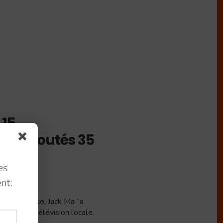
 15
 ont coutés 35
 Ma
es
nt.
RIER 2021
ion publique, Jack Ma “a
déo d’une télévision locale.