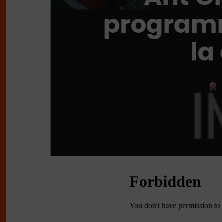
programm
la