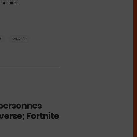
bancaires
N
WECHAT
 personnes
erse; Fortnite