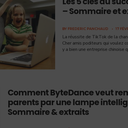
Les 5 clés du suc
– Sommaire et ex
BY
FREDERIC PANCHAUD
•
17 FÉV
La réussite de TikTok de la cha
Cher amis poditeurs qui voulez con
y a bien une entreprise chinoise q
Comment ByteDance veut rem
parents par une lampe intelli
Sommaire & extraits