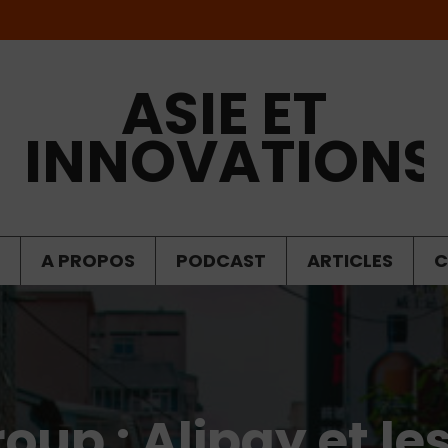
ASIE ET
INNOVATIONS
A PROPOS
PODCAST
ARTICLES
C
oup : Alipay et le