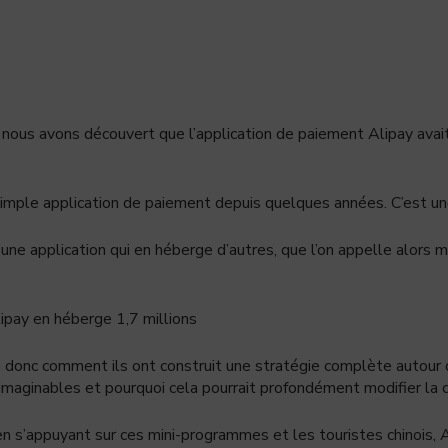
nous avons découvert que l’application de paiement Alipay avait 
simple application de paiement depuis quelques années. C’est u
 une application qui en héberge d’autres, que l’on appelle alors mi
ipay en héberge 1,7 millions
ue donc comment ils ont construit une stratégie complète autour
maginables et pourquoi cela pourrait profondément modifier la
n s’appuyant sur ces mini-programmes et les touristes chinois,