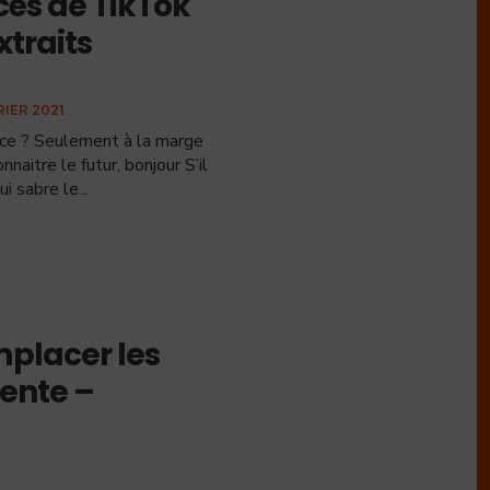
cès de TikTok
traits
RIER 2021
nce ? Seulement à la marge
naitre le futur, bonjour S’il
ui sabre le
...
placer les
gente –