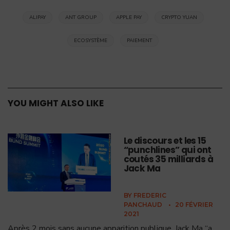
ALIPAY
ANT GROUP
APPLE PAY
CRYPTO YUAN
ECOSYSTÈME
PAIEMENT
YOU MIGHT ALSO LIKE
Le discours et les 15
“punchlines” qui ont
coutés 35 milliards à
Jack Ma
BY
FREDERIC
PANCHAUD
•
20 FÉVRIER
2021
Après 2 mois sans aucune apparition publique, Jack Ma “a