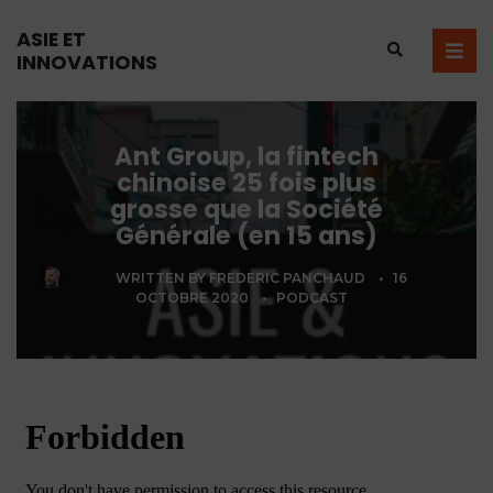
ASIE ET
INNOVATIONS
Ant Group, la fintech
chinoise 25 fois plus
grosse que la Société
Générale (en 15 ans)
WRITTEN BY
FREDERIC PANCHAUD
•
16
OCTOBRE 2020
•
PODCAST