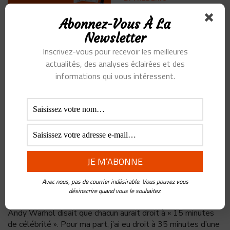
PANCHAUD
•
14 JANVIER
2021
Abonnez-Vous À La
Nouvel épisode sur Ping
Newsletter
an, où l’on creuse plus
Inscrivez-vous pour recevoir les meilleures
profond son écosystème
actualités, des analyses éclairées et des
santé incroyable. Si vous avez un projet dans le secteur de
informations qui vous intéressent.
la santé, de l’assurance ou simplement
...
Où en est on de la
fameuse révolution
Blockchain en Chine et
en Europe ?
BY
FREDERIC
Avec nous, pas de courrier indésirable. Vous pouvez vous
PANCHAUD
•
11 JANVIER
désinscrire quand vous le souhaitez.
2021
Andy Warhol disait que chacun aurait droit à « 15 minutes
de célébrité ». Pour ma part, j’ai eu droit à 35 minutes d’une