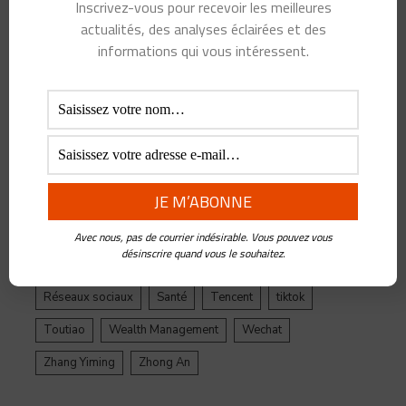
Alibaba
Alihealth
Alipay
ant
Ant Group
Inscrivez-vous pour recevoir les meilleures
actualités, des analyses éclairées et des
Asie
Assurance
Banque
BATX
Blockchain
informations qui vous intéressent.
ByteDance
Chine
credit
crypto
Crypto Yuan
Douyin
Ecosystème
Edtech
Education
Epargne
Facebook
Fintech
Gestion de Patrimoine
Google
Inde
Influenceur
Innovations
Intelligence Artificielle
Jack Ma
Jinri Toutiao
Live Streaming
LuFax
Management
Avec nous, pas de courrier indésirable. Vous pouvez vous
désinscrire quand vous le souhaitez.
Ping An
Plateforme
Réglementation
Réseaux sociaux
Santé
Tencent
tiktok
Toutiao
Wealth Management
Wechat
Zhang Yiming
Zhong An