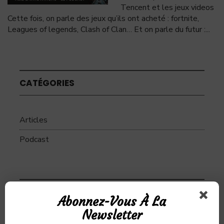
Tencent et les jeux videos
Cette fois, on parle des jeux qu’ils ont acheté : fortnite,
Leagues of legends, Clash of Clan… Et on parle du futur :
...
CATÉGORIES
Articles
Podcast
SUJETS
Abonnez-Vous À La
Newsletter