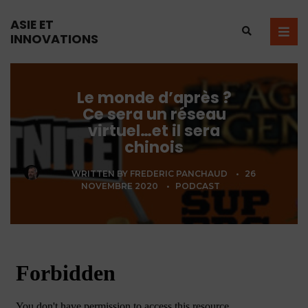
ASIE ET
INNOVATIONS
Le monde d’après ?
Ce sera un réseau
virtuel…et il sera
chinois
WRITTEN BY
FREDERIC PANCHAUD
•
26
NOVEMBRE 2020
•
PODCAST