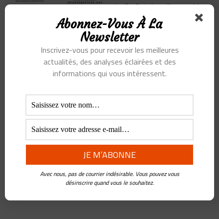
la fin Octobre, l’incroyable
société ByteDance
...
Abonnez-Vous À La
Newsletter
Inscrivez-vous pour recevoir les meilleures
actualités, des analyses éclairées et des
Comment TikTok
façonne les
informations qui vous intéressent.
informations, la
culture et l’économie
BY
FREDERIC
PANCHAUD
•
4 FÉVRIER
2021
ByteDance est une société
peu connue, au mieux sait
on que c’est la société propriétaire du réseau social
Avec nous, pas de courrier indésirable. Vous pouvez vous
phénomène TikTok Et pourtant, elle concurrence très
...
désinscrire quand vous le souhaitez.