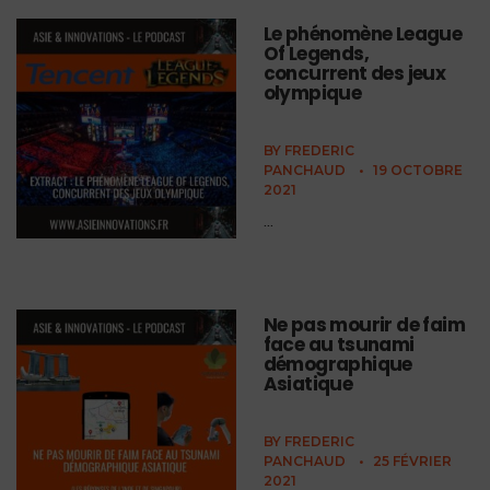
Le phénomène League
Of Legends,
concurrent des jeux
olympique
BY
FREDERIC
PANCHAUD
•
19 OCTOBRE
2021
...
Ne pas mourir de faim
face au tsunami
démographique
Asiatique
BY
FREDERIC
PANCHAUD
•
25 FÉVRIER
2021