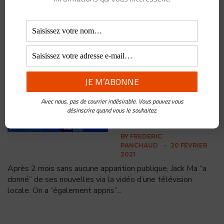
La démographie est de loin
l’indicateur le plus
mésestimé dans nos analyses sur le futur. Et pourtant,
même si elle est incertaine, les tendances qu’elle nous
...
Le discours et les 15
“punchlines” qui ont
coutés 35 milliards à
Avec nous, pas de courrier indésirable. Vous pouvez vous
Jack Ma
désinscrire quand vous le souhaitez.
BY
FREDERIC
PANCHAUD
•
20 FÉVRIER
2021
Après 2 mois sans aucune apparition publique, Jack Ma “a
donné” de ses nouvelles via la vidéo d’une télévision
locale. On a “également appris”
...