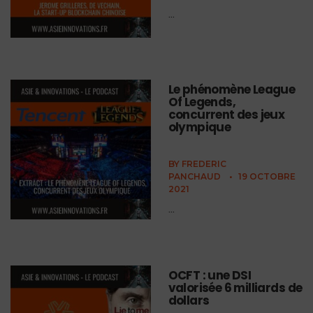
...
Le phénomène League
Of Legends,
concurrent des jeux
olympique
BY
FREDERIC
PANCHAUD
•
19 OCTOBRE
2021
...
OCFT : une DSI
valorisée 6 milliards de
dollars