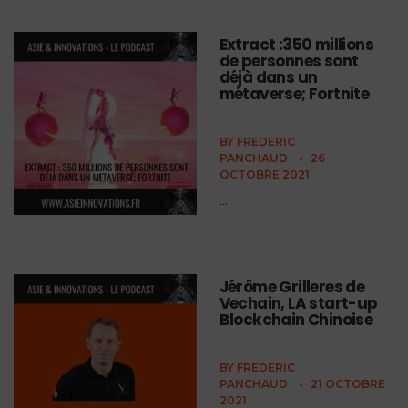
Extract :350 millions
de personnes sont
déjà dans un
métaverse; Fortnite
BY
FREDERIC
PANCHAUD
•
26
OCTOBRE 2021
...
Jérôme Grilleres de
Vechain, LA start-up
Blockchain Chinoise
BY
FREDERIC
PANCHAUD
•
21 OCTOBRE
2021