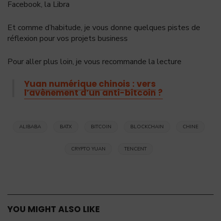
Facebook, la Libra
Et comme d’habitude, je vous donne quelques pistes de
réflexion pour vos projets business
Pour aller plus loin, je vous recommande la lecture
Yuan numérique chinois : vers
l’avènement d’un anti-bitcoin ?
ALIBABA
BATX
BITCOIN
BLOCKCHAIN
CHINE
CRYPTO YUAN
TENCENT
YOU MIGHT ALSO LIKE