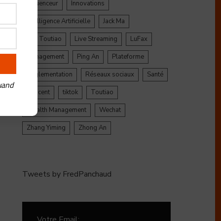
Influenceur
Innovations
Intelligence Artificielle
Jack Ma
Jinri Toutiao
Live Streaming
LuFax
er
Management
Ping An
Plateforme
Réglementation
Réseaux sociaux
Santé
uand
Tencent
tiktok
Toutiao
Wealth Management
Wechat
Zhang Yiming
Zhong An
Tweets by FredPanchaud
Votre Email: