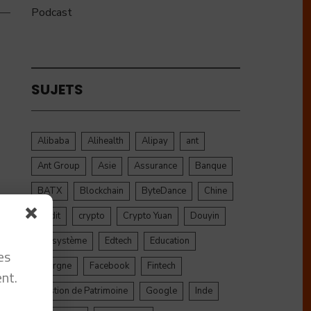
Podcast
SUJETS
Alibaba
Alihealth
Alipay
ant
Ant Group
Asie
Assurance
Banque
BATX
Blockchain
ByteDance
Chine
credit
crypto
Crypto Yuan
Douyin
Ecosystème
Edtech
Education
es
Epargne
Facebook
Fintech
nt.
Gestion de Patrimoine
Google
Inde
u