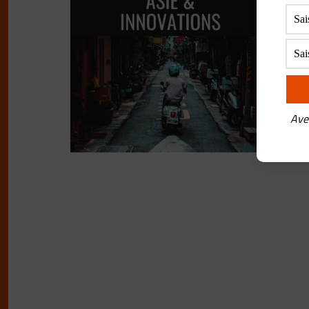
C
BY
F
Dans
le C
gouv
Ave