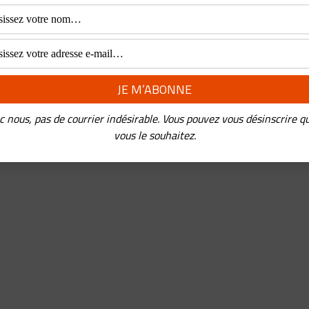
rypto Yuan
REDERIC PANCHAUD
•
20 AOÛT 2020
 cet épisode, vous allez apprendre Comment devrait fonctionn
rypto Yuan, la nouvelle monnaie chinoise qui permettra au
ernement de supprimer l’usage de
...
c nous, pas de courrier indésirable. Vous pouvez vous désinscrire q
vous le souhaitez.