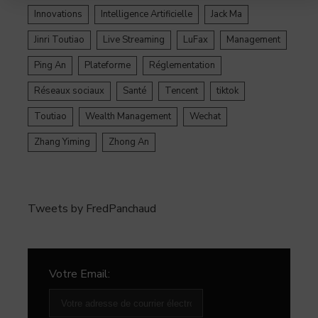
Innovations
Intelligence Artificielle
Jack Ma
Jinri Toutiao
Live Streaming
LuFax
Management
Ping An
Plateforme
Réglementation
Réseaux sociaux
Santé
Tencent
tiktok
Toutiao
Wealth Management
Wechat
Zhang Yiming
Zhong An
Tweets by FredPanchaud
Votre Email: