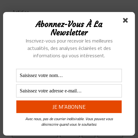
Articles
Abonnez-Vous À La
Podcast
Newsletter
Inscrivez-vous pour recevoir les meilleures
actualités, des analyses éclairées et des
informations qui vous intéressent.
SUJETS
Alibaba
Alihealth
Alipay
ant
Ant Group
Asie
Assurance
Banque
BATX
Blockchain
ByteDance
Chine
credit
crypto
Crypto Yuan
Douyin
Ecosystème
Edtech
Education
Avec nous, pas de courrier indésirable. Vous pouvez vous
Epargne
Facebook
Fintech
désinscrire quand vous le souhaitez.
Gestion de Patrimoine
Google
Inde
Influenceur