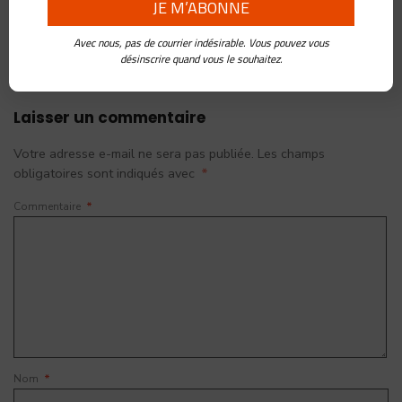
Avec nous, pas de courrier indésirable. Vous pouvez vous
désinscrire quand vous le souhaitez.
Laisser un commentaire
Votre adresse e-mail ne sera pas publiée.
Les champs
obligatoires sont indiqués avec
*
Commentaire
*
Nom
*