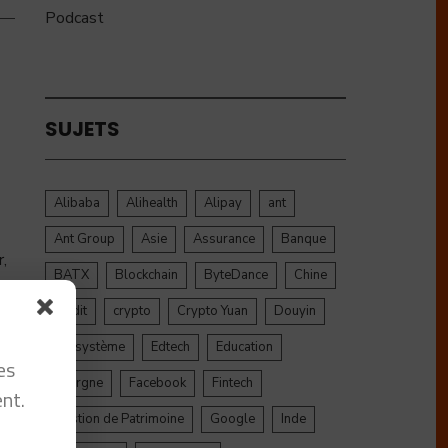
Podcast
SUJETS
Alibaba
Alihealth
Alipay
ant
Ant Group
Asie
Assurance
Banque
r,
BATX
Blockchain
ByteDance
Chine
e
...
credit
crypto
Crypto Yuan
Douyin
Ecosystème
Edtech
Education
es
Epargne
Facebook
Fintech
nt.
Gestion de Patrimoine
Google
Inde