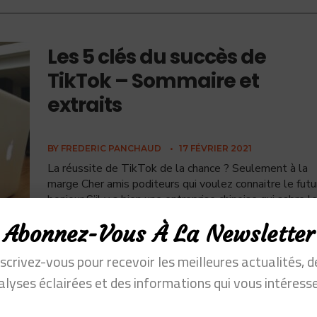
Les 5 clés du succès de
TikTok – Sommaire et
extraits
BY
FREDERIC PANCHAUD
•
17 FÉVRIER 2021
La réussite de TikTok de la chance ? Seulement à la
marge Cher amis poditeurs qui voulez connaitre le futu
bonjour S’il y a bien une entreprise chinoise qui sabre l
Abonnez-Vous À La Newsletter
nscrivez-vous pour recevoir les meilleures actualités, d
alyses éclairées et des informations qui vous intéresse