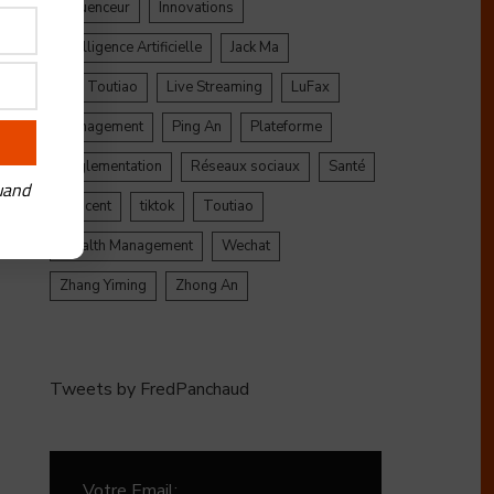
Influenceur
Innovations
Intelligence Artificielle
Jack Ma
Jinri Toutiao
Live Streaming
LuFax
Management
Ping An
Plateforme
Réglementation
Réseaux sociaux
Santé
uand
Tencent
tiktok
Toutiao
Wealth Management
Wechat
Zhang Yiming
Zhong An
Tweets by FredPanchaud
Votre Email: