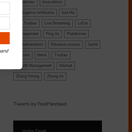
Influenceur
Innovations
Intelligence Artificielle
Jack Ma
Jinri Toutiao
Live Streaming
LuFax
Management
Ping An
Plateforme
Réglementation
Réseaux sociaux
Santé
uand
Tencent
tiktok
Toutiao
Wealth Management
Wechat
Zhang Yiming
Zhong An
Tweets by FredPanchaud
Votre Email: