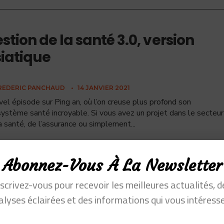
stion de la santé 3.0, version
iatique
REDERIC PANCHAUD
•
14 JANVIER 2021
el épisode sur Ping an, où l’on creuse plus profond son
ystème santé incroyable. Si vous avez un projet dans le secteur
a santé, de l’assurance ou simplement
...
Abonnez-Vous À La Newsletter
nscrivez-vous pour recevoir les meilleures actualités, d
alyses éclairées et des informations qui vous intéresse