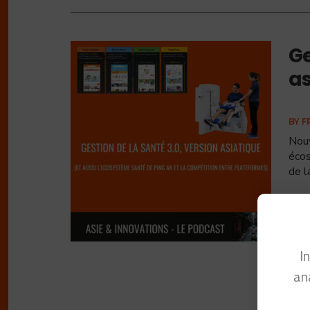
Ge
as
BY
F
Nouv
écos
de l
I
an