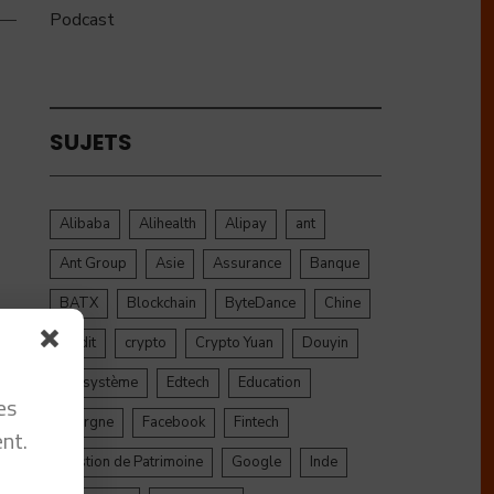
Podcast
SUJETS
Alibaba
Alihealth
Alipay
ant
Ant Group
Asie
Assurance
Banque
BATX
Blockchain
ByteDance
Chine
credit
crypto
Crypto Yuan
Douyin
Ecosystème
Edtech
Education
es
Epargne
Facebook
Fintech
nt.
Gestion de Patrimoine
Google
Inde