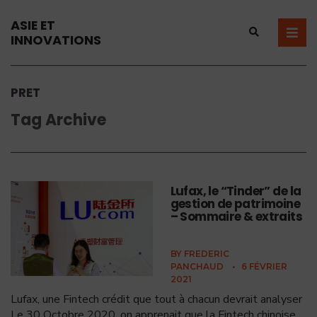
ASIE ET
INNOVATIONS
PRET
Tag Archive
Lufax, le “Tinder” de la
gestion de patrimoine
– Sommaire & extraits
BY
FREDERIC
PANCHAUD
•
6 FÉVRIER
2021
Lufax, une Fintech crédit que tout à chacun devrait analyser
Le 30 Octobre 2020, on apprenait que la Fintech chinoise