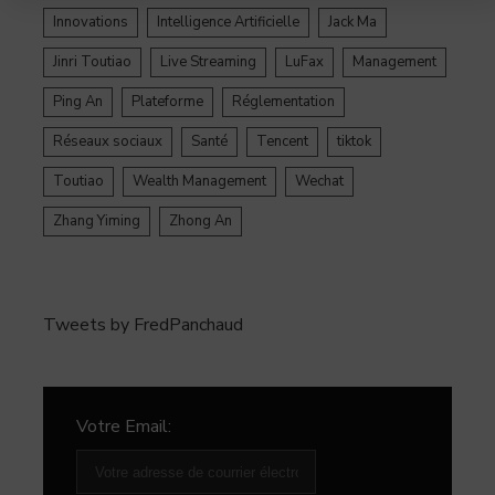
Innovations
Intelligence Artificielle
Jack Ma
Jinri Toutiao
Live Streaming
LuFax
Management
Ping An
Plateforme
Réglementation
Réseaux sociaux
Santé
Tencent
tiktok
Toutiao
Wealth Management
Wechat
Zhang Yiming
Zhong An
Tweets by FredPanchaud
Votre Email: