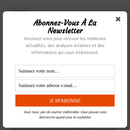
Articles
Abonnez-Vous À La
Podcast
Newsletter
Inscrivez-vous pour recevoir les meilleures
actualités, des analyses éclairées et des
informations qui vous intéressent.
SUJETS
Alibaba
Alihealth
Alipay
ant
Ant Group
Asie
Assurance
Banque
BATX
Blockchain
ByteDance
Chine
credit
crypto
Crypto Yuan
Douyin
Ecosystème
Edtech
Education
Avec nous, pas de courrier indésirable. Vous pouvez vous
Epargne
Facebook
Fintech
désinscrire quand vous le souhaitez.
Gestion de Patrimoine
Google
Inde
Influenceur