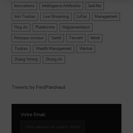
Innovations
Intelligence Artificielle
Jack Ma
Jinri Toutiao
Live Streaming
LuFax
Management
Ping An
Plateforme
Réglementation
Réseaux sociaux
Santé
Tencent
tiktok
Toutiao
Wealth Management
Wechat
Zhang Yiming
Zhong An
Tweets by FredPanchaud
Votre Email: