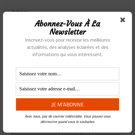
Articles
Abonnez-Vous À La
Podcast
Newsletter
Inscrivez-vous pour recevoir les meilleures
actualités, des analyses éclairées et des
informations qui vous intéressent.
SUJETS
Alibaba
Alihealth
Alipay
ant
Ant Group
Asie
Assurance
Banque
BATX
Blockchain
ByteDance
Chine
credit
crypto
Crypto Yuan
Douyin
Ecosystème
Edtech
Education
Avec nous, pas de courrier indésirable. Vous pouvez vous
Epargne
Facebook
Fintech
désinscrire quand vous le souhaitez.
Gestion de Patrimoine
Google
Inde
Influenceur