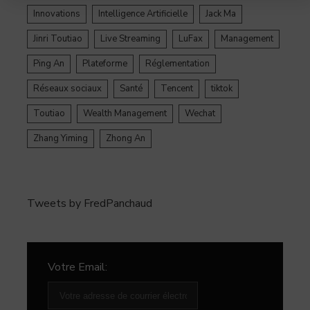
Innovations
Intelligence Artificielle
Jack Ma
Jinri Toutiao
Live Streaming
LuFax
Management
Ping An
Plateforme
Réglementation
Réseaux sociaux
Santé
Tencent
tiktok
Toutiao
Wealth Management
Wechat
Zhang Yiming
Zhong An
Tweets by FredPanchaud
Votre Email: