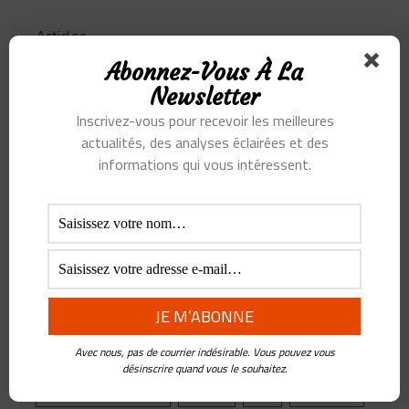
Articles
Abonnez-Vous À La
Podcast
Newsletter
Inscrivez-vous pour recevoir les meilleures
actualités, des analyses éclairées et des
informations qui vous intéressent.
SUJETS
Alibaba
Alihealth
Alipay
ant
Ant Group
Asie
Assurance
Banque
BATX
Blockchain
ByteDance
Chine
credit
crypto
Crypto Yuan
Douyin
Ecosystème
Edtech
Education
Avec nous, pas de courrier indésirable. Vous pouvez vous
Epargne
Facebook
Fintech
désinscrire quand vous le souhaitez.
Gestion de Patrimoine
Google
Inde
Influenceur