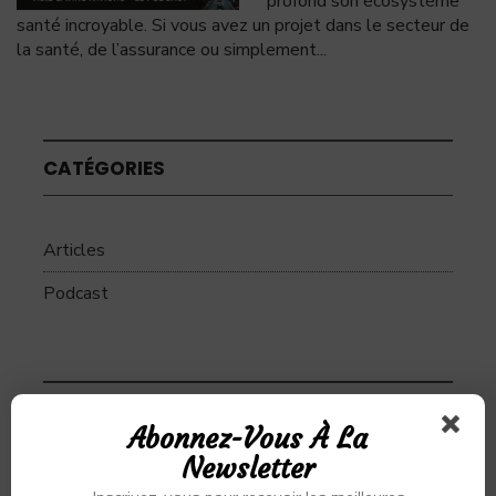
profond son écosystème
santé incroyable. Si vous avez un projet dans le secteur de
la santé, de l’assurance ou simplement
...
CATÉGORIES
Articles
Podcast
SUJETS
Abonnez-Vous À La
Newsletter
Alibaba
Alihealth
Alipay
ant
Ant Group