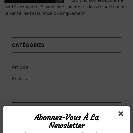
profond son écosystème
santé incroyable. Si vous avez un projet dans le secteur de
la santé, de l’assurance ou simplement
...
CATÉGORIES
Articles
Podcast
SUJETS
Abonnez-Vous À La
Newsletter
Alibaba
Alihealth
Alipay
ant
Ant Group