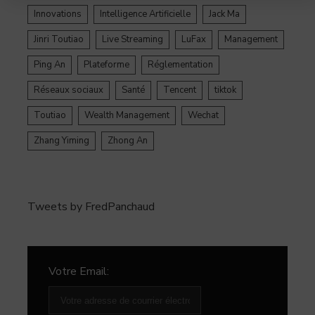
Innovations
Intelligence Artificielle
Jack Ma
Jinri Toutiao
Live Streaming
LuFax
Management
Ping An
Plateforme
Réglementation
Réseaux sociaux
Santé
Tencent
tiktok
Toutiao
Wealth Management
Wechat
Zhang Yiming
Zhong An
Tweets by FredPanchaud
Votre Email: