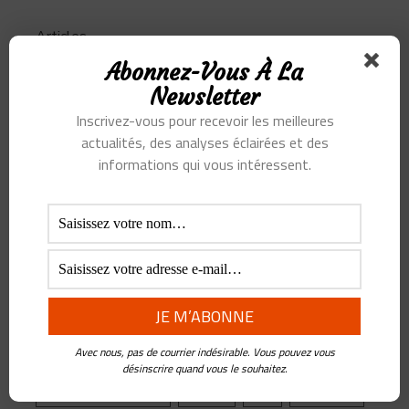
Articles
Abonnez-Vous À La
Podcast
Newsletter
Inscrivez-vous pour recevoir les meilleures
actualités, des analyses éclairées et des
informations qui vous intéressent.
SUJETS
Alibaba
Alihealth
Alipay
ant
Ant Group
Asie
Assurance
Banque
BATX
Blockchain
ByteDance
Chine
credit
crypto
Crypto Yuan
Douyin
Ecosystème
Edtech
Education
Avec nous, pas de courrier indésirable. Vous pouvez vous
Epargne
Facebook
Fintech
désinscrire quand vous le souhaitez.
Gestion de Patrimoine
Google
Inde
Influenceur