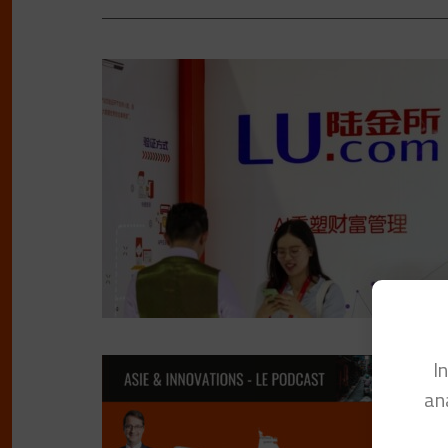
I
Lu
an
p