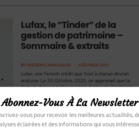
Lufax, le “Tinder” de la
gestion de patrimoine –
Sommaire & extraits
BY
FREDERIC PANCHAUD
•
6 FÉVRIER 2021
Lufax, une Fintech crédit que tout à chacun devrait
analyser Le 30 Octobre 2020, on apprenait que la
Fintech chinoise LuFax avait levé plus de 2 milliards
d’euros à Wall
...
Abonnez-Vous À La Newsletter
nscrivez-vous pour recevoir les meilleures actualités, d
fax, le “Tinder” de la gestion de
alyses éclairées et des informations qui vous intéresse
atrimoine