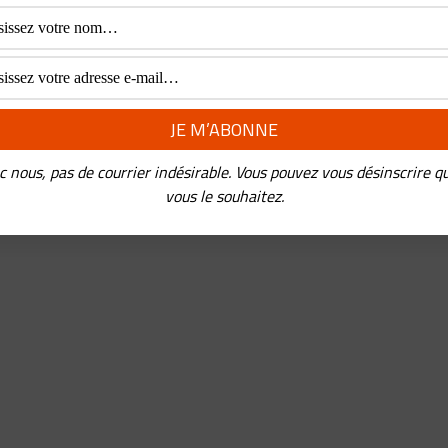
REDERIC PANCHAUD
•
28 JANVIER 2021
x, c’est un concentrée de “croissance à la chinoise”. Créée sur un
hé ultra concurrentiel, celui du peer to peer lending, elle en est
nu le
...
c nous, pas de courrier indésirable. Vous pouvez vous désinscrire q
vous le souhaitez.