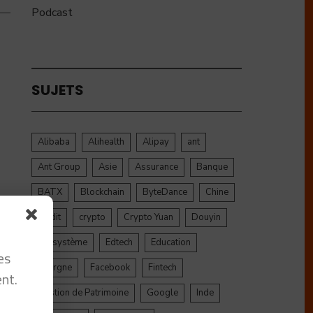
Podcast
SUJETS
Alibaba
Alihealth
Alipay
ant
Ant Group
Asie
Assurance
Banque
BATX
Blockchain
ByteDance
Chine
credit
crypto
Crypto Yuan
Douyin
Ecosystème
Edtech
Education
es
Epargne
Facebook
Fintech
nt.
Gestion de Patrimoine
Google
Inde