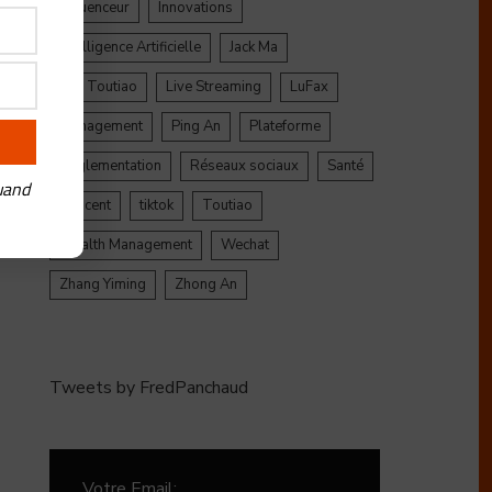
Influenceur
Innovations
Intelligence Artificielle
Jack Ma
Jinri Toutiao
Live Streaming
LuFax
Management
Ping An
Plateforme
Réglementation
Réseaux sociaux
Santé
uand
Tencent
tiktok
Toutiao
Wealth Management
Wechat
Zhang Yiming
Zhong An
Tweets by FredPanchaud
Votre Email: