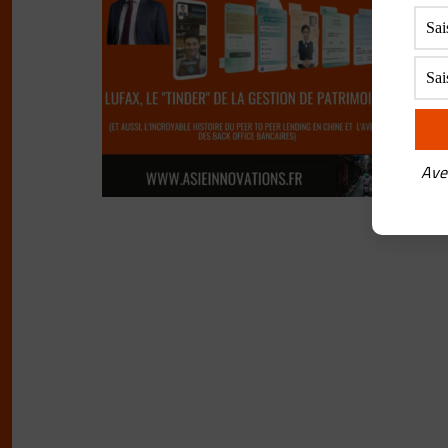
BY
F
Lufa
marc
deve
Ave