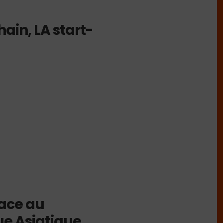
ain, LA start-
face au
e Asiatique