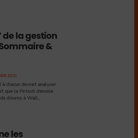
” de la gestion
– Sommaire &
IER 2021
t à chacun devrait analyser
 que la Fintech chinoise
rds d’euros à Wall
...
e les