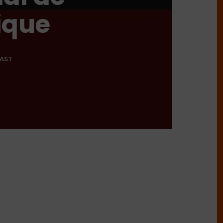
ique
AST