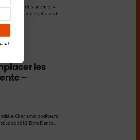
its de bien des acteurs, y
ux qui surprend le plus est
...
uand
placer les
gente –
diale Cher amis poditeurs
croyable société ByteDance
...