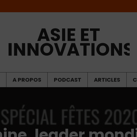
ASIE ET
INNOVATIONS
A PROPOS
PODCAST
ARTICLES
C
hine, leader mondi