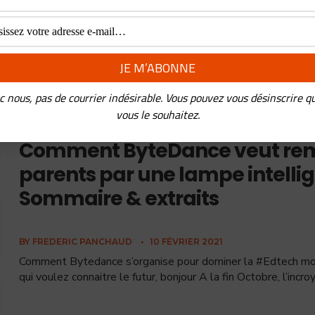
L’éducation est un secteur qui aiguise les appét
compris ceux que l’on attendrait pas. L’un de ce
c nous, pas de courrier indésirable. Vous pouvez vous désinscrire q
vous le souhaitez.
Comment ByteDance veut rem
parents par une lampe intelli
Sommaire & extraits
BY
FREDERIC PANCHAUD
•
10 FÉVRIER 2021
Comment Bytedance s’organise pour dominer la #Edtech mon
qui voulez connaitre le futur, bonjour A la fin Octobre, l’in