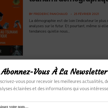
BY
FREDERIC PANCHAUD
•
25 FÉVRIER 2021
La démographie est de loin l’indicateur le plu
analyses sur le futur. Et pourtant, même si elle
tendances qu’elle nous
...
Abonnez-Vous À La Newsletter
Comment ByteDance ve
nscrivez-vous pour recevoir les meilleures actualités, d
les parents par une la
alyses éclairées et des informations qui vous intéresse
intelligente
BY
FREDERIC PANCHAUD
•
11 FÉVRIER 2021