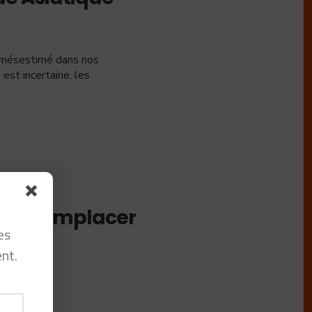
s mésestimé dans nos
 est incertaine, les
ut remplacer
es
mpe
nt.