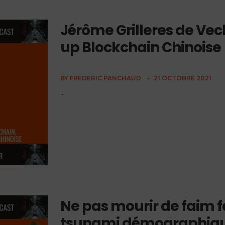
Jérôme Grilleres de Vech
up Blockchain Chinoise
BY
FREDERIC PANCHAUD
•
21 OCTOBRE 2021
...
Ne pas mourir de faim 
tsunami démographiqu