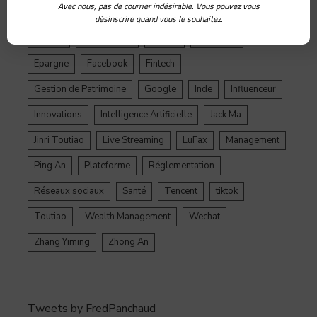
Avec nous, pas de courrier indésirable. Vous pouvez vous
ByteDance
Chine
credit
crypto
Crypto Yuan
désinscrire quand vous le souhaitez.
Douyin
Ecosystème
Edtech
Education
Epargne
Facebook
Fintech
Gestion de Patrimoine
Google
Inde
Influenceur
Innovations
Intelligence Artificielle
Jack Ma
Jinri Toutiao
Live Streaming
LuFax
Management
Ping An
Plateforme
Réglementation
Réseaux sociaux
Santé
Tencent
tiktok
Toutiao
Wealth Management
Wechat
Zhang Yiming
Zhong An
Tweets by FredPanchaud