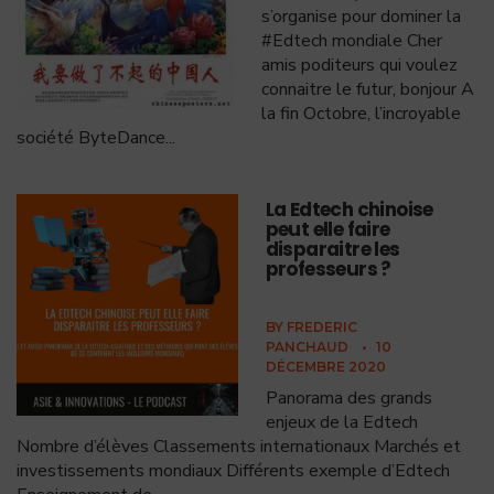
s’organise pour dominer la
#Edtech mondiale Cher
amis poditeurs qui voulez
connaitre le futur, bonjour A
la fin Octobre, l’incroyable
société ByteDance
...
La Edtech chinoise
peut elle faire
disparaitre les
professeurs ?
BY
FREDERIC
PANCHAUD
•
10
DÉCEMBRE 2020
Panorama des grands
enjeux de la Edtech
Nombre d’élèves Classements internationaux Marchés et
investissements mondiaux Différents exemple d’Edtech