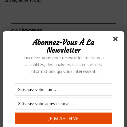
Enseignement de
...
CATÉGORIES
Abonnez-Vous À La
Newsletter
Articles
Inscrivez-vous pour recevoir les meilleures
Podcast
actualités, des analyses éclairées et des
informations qui vous intéressent.
SUJETS
Alibaba
Alihealth
Alipay
ant
Ant Group
Asie
Assurance
Banque
BATX
Blockchain