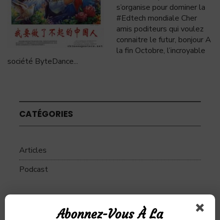
s’organise pour dominer la
#Edtech mondiale Cher
amis poditeurs qui voulez
connaitre le futur, bonjour A
la fin Octobre, l’incroyable
société ByteDance
...
CATÉGORIES
Articles
Podcast
Abonnez-Vous À La