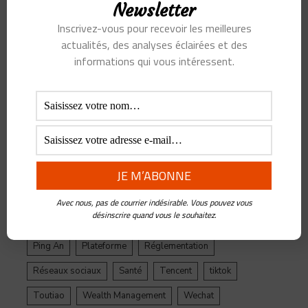
SUJETS
Newsletter
Inscrivez-vous pour recevoir les meilleures
actualités, des analyses éclairées et des
Alibaba
Alihealth
Alipay
ant
Ant Group
informations qui vous intéressent.
Asie
Assurance
Banque
BATX
Blockchain
ByteDance
Chine
credit
crypto
Crypto Yuan
Douyin
Ecosystème
Edtech
Education
Epargne
Facebook
Fintech
Gestion de Patrimoine
Google
Inde
Influenceur
Innovations
Intelligence Artificielle
Jack Ma
Avec nous, pas de courrier indésirable. Vous pouvez vous
désinscrire quand vous le souhaitez.
Jinri Toutiao
Live Streaming
LuFax
Management
Ping An
Plateforme
Réglementation
Réseaux sociaux
Santé
Tencent
tiktok
Toutiao
Wealth Management
Wechat