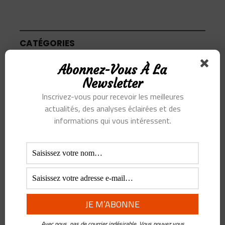
CATÉGORIES
Abonnez-Vous À La
Articles
Newsletter
Inscrivez-vous pour recevoir les meilleures
Podcast
actualités, des analyses éclairées et des
informations qui vous intéressent.
SUJETS
Alibaba
Alihealth
Alipay
ant
Ant Group
Asie
Assurance
Banque
BATX
Blockchain
ByteDance
Chine
credit
crypto
Crypto Yuan
Avec nous, pas de courrier indésirable. Vous pouvez vous