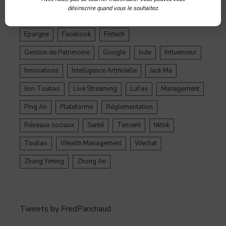
désinscrire quand vous le souhaitez.
Douyin
Ecosystème
Edtech
Education
Epargne
Facebook
Fintech
Gestion de Patrimoine
Google
Inde
Influenceur
Innovations
Intelligence Artificielle
Jack Ma
Jinri Toutiao
Live Streaming
LuFax
Management
Ping An
Plateforme
Réglementation
Réseaux sociaux
Santé
Tencent
tiktok
Toutiao
Wealth Management
Wechat
Zhang Yiming
Zhong An
Tweets by FredPanchaud