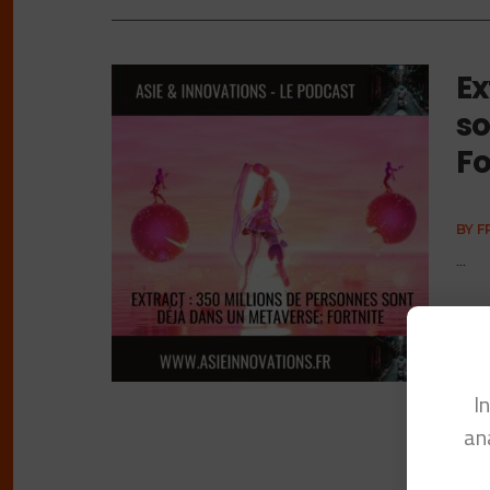
Ex
so
Fo
BY
F
...
I
an