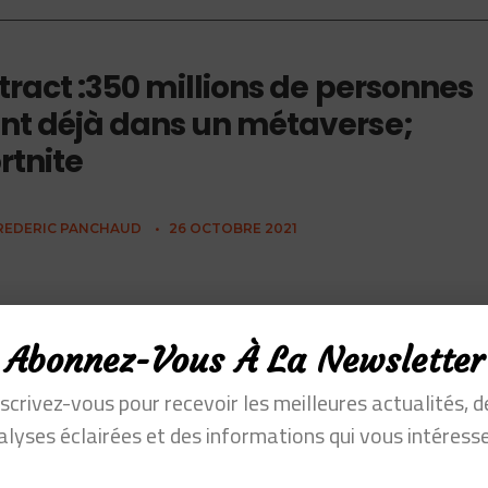
tract :350 millions de personnes
nt déjà dans un métaverse;
rtnite
REDERIC PANCHAUD
•
26 OCTOBRE 2021
Abonnez-Vous À La Newsletter
nscrivez-vous pour recevoir les meilleures actualités, d
alyses éclairées et des informations qui vous intéresse