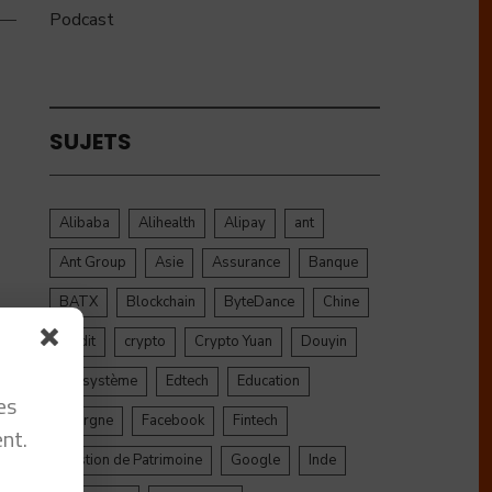
Podcast
SUJETS
Alibaba
Alihealth
Alipay
ant
Ant Group
Asie
Assurance
Banque
BATX
Blockchain
ByteDance
Chine
credit
crypto
Crypto Yuan
Douyin
Ecosystème
Edtech
Education
es
Epargne
Facebook
Fintech
nt.
Gestion de Patrimoine
Google
Inde