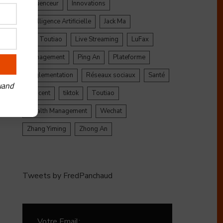
Influenceur
Innovations
Intelligence Artificielle
Jack Ma
Jinri Toutiao
Live Streaming
LuFax
Management
Ping An
Plateforme
Réglementation
Réseaux sociaux
Santé
uand
Tencent
tiktok
Toutiao
Wealth Management
Wechat
Zhang Yiming
Zhong An
Tweets by FredPanchaud
Votre Email: