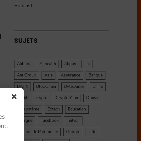
Podcast
a
SUJETS
Alibaba
Alihealth
Alipay
ant
Ant Group
Asie
Assurance
Banque
BATX
Blockchain
ByteDance
Chine
credit
crypto
Crypto Yuan
Douyin
Ecosystème
Edtech
Education
es
Epargne
Facebook
Fintech
nt.
Gestion de Patrimoine
Google
Inde