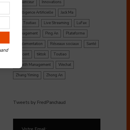
Influenceur
Innovations
Intelligence Artificielle
Jack Ma
Jinri Toutiao
Live Streaming
LuFax
Management
Ping An
Plateforme
Réglementation
Réseaux sociaux
Santé
uand
Tencent
tiktok
Toutiao
Wealth Management
Wechat
Zhang Yiming
Zhong An
Tweets by FredPanchaud
Votre Email: