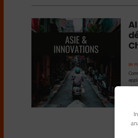
AI
dé
Ch
BY
F
Comm
appl
vrai
I
an