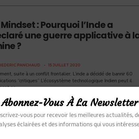
 Mindset : Pourquoi l’Inde a
claré une guerre applicative à l
ine ?
REDERIC PANCHAUD
•
15 JUILLET 2020
ent, suite à un conflit frontalier, L’inde a décidé de bannir 60
ications “critiques” L’écosystème technologique Indien peut il
ment se
...
Abonnez-Vous À La Newsletter
nscrivez-vous pour recevoir les meilleures actualités, d
alyses éclairées et des informations qui vous intéresse