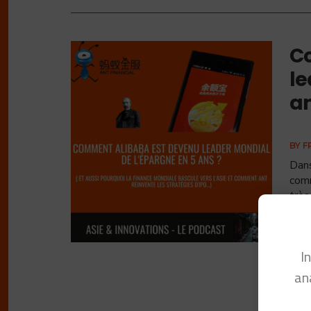
C
le
an
BY
F
Dans
comm
très
I
an