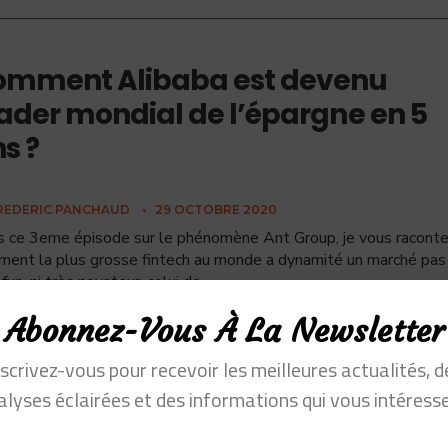
omment Alibaba est devenu
ader mondial de l’épargne en 5
s ?
REDERIC PANCHAUD
•
29 OCTOBRE 2020
 ce 3eme épisode sur le phénomène Ant Group, je vous racont
ent la plus grosse fintech au monde a dynamité un marché pas
 fun, ni très novateur, celui de
...
Abonnez-Vous À La Newsletter
nscrivez-vous pour recevoir les meilleures actualités, d
alyses éclairées et des informations qui vous intéresse