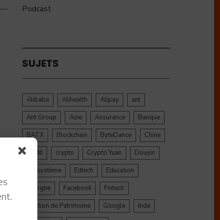
Podcast
SUJETS
Alibaba
Alihealth
Alipay
ant
e
Ant Group
Asie
Assurance
Banque
BATX
Blockchain
ByteDance
Chine
credit
crypto
Crypto Yuan
Douyin
Ecosystème
Edtech
Education
es
Epargne
Facebook
Fintech
nt.
Gestion de Patrimoine
Google
Inde