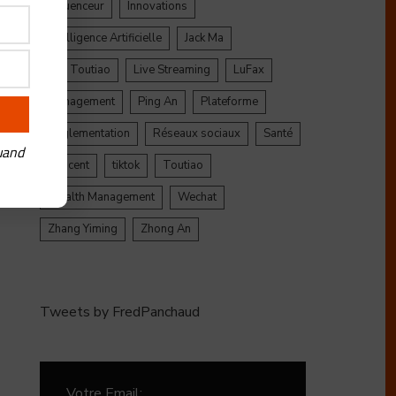
Influenceur
Innovations
Intelligence Artificielle
Jack Ma
Jinri Toutiao
Live Streaming
LuFax
Management
Ping An
Plateforme
Réglementation
Réseaux sociaux
Santé
uand
Tencent
tiktok
Toutiao
Wealth Management
Wechat
Zhang Yiming
Zhong An
Tweets by FredPanchaud
Votre Email: