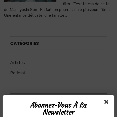
film…C’est le cas de celle
de Masayoshi Son…En fait, on pourrait faire plusieurs films.
Une enfance délicate, une famille
...
CATÉGORIES
Articles
Podcast
SUJETS
Abonnez-Vous À La
Newsletter