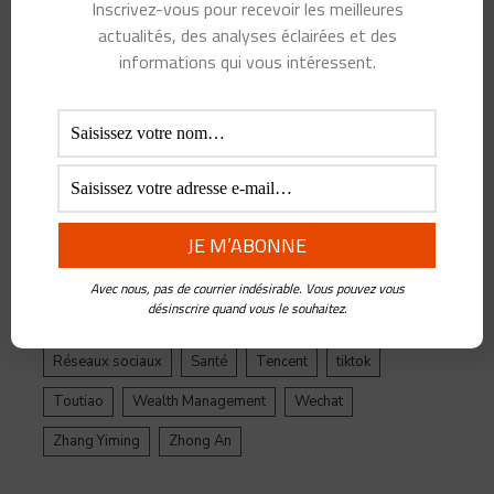
Alibaba
Alihealth
Alipay
ant
Ant Group
Inscrivez-vous pour recevoir les meilleures
actualités, des analyses éclairées et des
Asie
Assurance
Banque
BATX
Blockchain
informations qui vous intéressent.
ByteDance
Chine
credit
crypto
Crypto Yuan
Douyin
Ecosystème
Edtech
Education
Epargne
Facebook
Fintech
Gestion de Patrimoine
Google
Inde
Influenceur
Innovations
Intelligence Artificielle
Jack Ma
Jinri Toutiao
Live Streaming
LuFax
Management
Avec nous, pas de courrier indésirable. Vous pouvez vous
désinscrire quand vous le souhaitez.
Ping An
Plateforme
Réglementation
Réseaux sociaux
Santé
Tencent
tiktok
Toutiao
Wealth Management
Wechat
Zhang Yiming
Zhong An