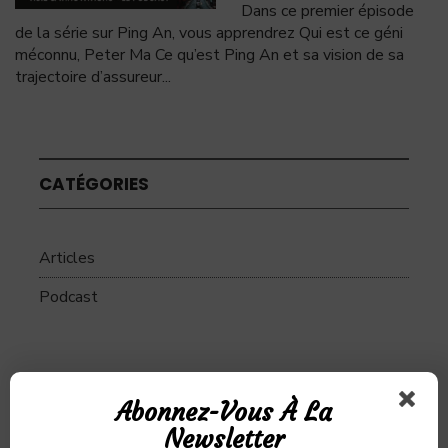
Dans ce premier épisode
de la série sur Ping An, vous apprendrez Qui est ce géni
méconnu, Peter Ma Ce qu’est Ping An et sa vision de sa
trajectoire d’assureur
...
CATÉGORIES
Articles
Podcast
SUJETS
Abonnez-Vous À La
Newsletter