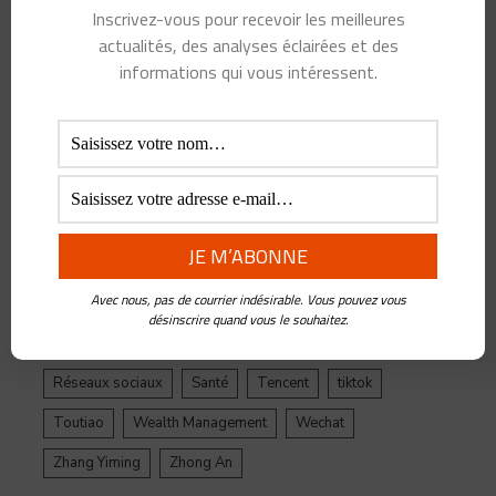
Inscrivez-vous pour recevoir les meilleures
Alibaba
Alihealth
Alipay
ant
Ant Group
actualités, des analyses éclairées et des
Asie
Assurance
Banque
BATX
Blockchain
informations qui vous intéressent.
ByteDance
Chine
credit
crypto
Crypto Yuan
Douyin
Ecosystème
Edtech
Education
Epargne
Facebook
Fintech
Gestion de Patrimoine
Google
Inde
Influenceur
Innovations
Intelligence Artificielle
Jack Ma
Avec nous, pas de courrier indésirable. Vous pouvez vous
Jinri Toutiao
Live Streaming
LuFax
Management
désinscrire quand vous le souhaitez.
Ping An
Plateforme
Réglementation
Réseaux sociaux
Santé
Tencent
tiktok
Toutiao
Wealth Management
Wechat
Zhang Yiming
Zhong An