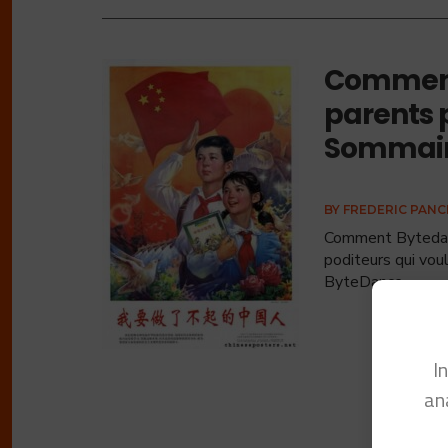
Comment
parents 
Sommaire
BY
FREDERIC PAN
Comment Bytedanc
poditeurs qui voul
ByteDance
...
I
an