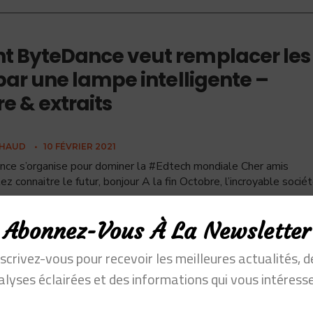
 ByteDance veut remplacer les
par une lampe intelligente –
 & extraits
CHAUD
•
10 FÉVRIER 2021
e s’organise pour dominer la #Edtech mondiale Cher amis
ez connaitre le futur, bonjour A la fin Octobre, l’incroyable socié
Abonnez-Vous À La Newsletter
nscrivez-vous pour recevoir les meilleures actualités, d
alyses éclairées et des informations qui vous intéresse