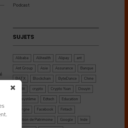
Podcast
SUJETS
Alibaba
Alihealth
Alipay
ant
Ant Group
Asie
Assurance
Banque
té
BATX
Blockchain
ByteDance
Chine
credit
crypto
Crypto Yuan
Douyin
Ecosystème
Edtech
Education
es
Epargne
Facebook
Fintech
nt.
Gestion de Patrimoine
Google
Inde