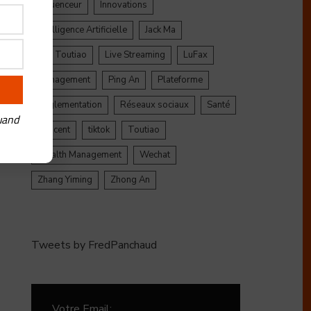
Influenceur
Innovations
Intelligence Artificielle
Jack Ma
Jinri Toutiao
Live Streaming
LuFax
Management
Ping An
Plateforme
Réglementation
Réseaux sociaux
Santé
uand
Tencent
tiktok
Toutiao
Wealth Management
Wechat
Zhang Yiming
Zhong An
Tweets by FredPanchaud
Votre Email: